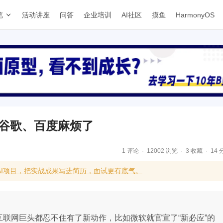
览
活动讲座
问答
企业培训
AI社区
摸鱼
HarmonyOS
得谷歌、百度麻烦了
1 评论
12002 浏览
3 收藏
14 
AI项目，把实战成果写进简历，面试更有底气。
头或互联网巨头都忍不住有了新动作，比如微软就官宣了“新必应”的