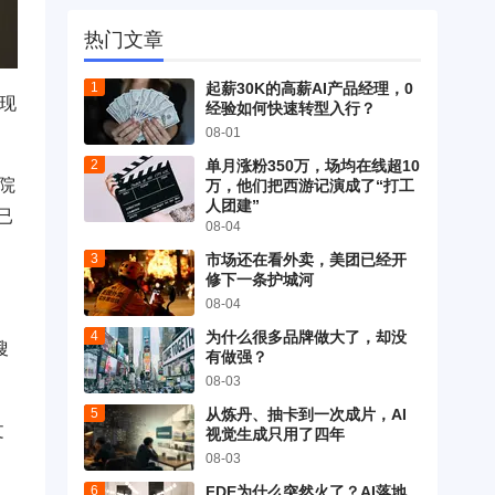
热门文章
起薪30K的高薪AI产品经理，0
涌现
经验如何快速转型入行？
08-01
单月涨粉350万，场均在线超10
院
万，他们把西游记演成了“打工
人团建”
已
08-04
市场还在看外卖，美团已经开
修下一条护城河
08-04
为什么很多品牌做大了，却没
搜
有做强？
08-03
从炼丹、抽卡到一次成片，AI
文
视觉生成只用了四年
08-03
FDE为什么突然火了？AI落地