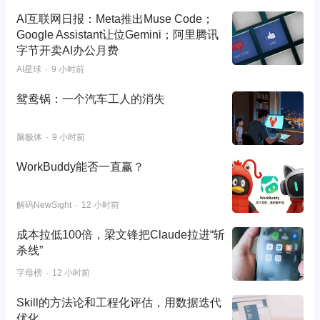
AI互联网日报：Meta推出Muse Code；
Google Assistant让位Gemini；阿里腾讯
字节开卖AI办公月费
AI星球
9 小时前
鸳鸯锅：一个汽车工人的消失
脑极体
9 小时前
WorkBuddy能否一直赢？
解码NewSight
12 小时前
成本拉低100倍，梁文锋把Claude拉进“斩
杀线”
字母榜
12 小时前
Skill的方法论和工程化评估，用数据迭代
优化