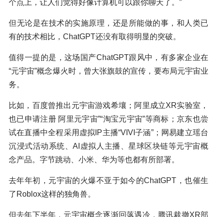
个点上，让人们觉得好像计算机可以跟你聊天了。”
但无论是在技术的实施原理，还是所能做的事，和人类已
有的技术相比，ChatGPT还没有取得明显的突破。
值得一提的是，这场国产ChatGPT跟风中，有多家企业在
“元宇宙”概念爆火时，曾大张旗鼓的宣传，要布局元宇宙业
务。
比如，百度曾推出元宇宙游戏希壤；阿里成立XR实验室，
也已申请注册 阿里元宇宙”“淘宝元宇宙”等商标；京东也尝
试在直播中全程采用虚拟IP主播“VIVI子涵”；网易建立瑶台
沉浸式活动系统、AI虚拟人主播、星球区块链等元宇宙概
念产品。字节跳动、小米、华为等也都有所部署。
去年年初，元宇宙的火爆不亚于如今的ChatGPT，也催生
了Roblox这样的独角兽。
但去年下半年，元宇宙概念逐渐回落遇冷，腾讯裁撤XR部