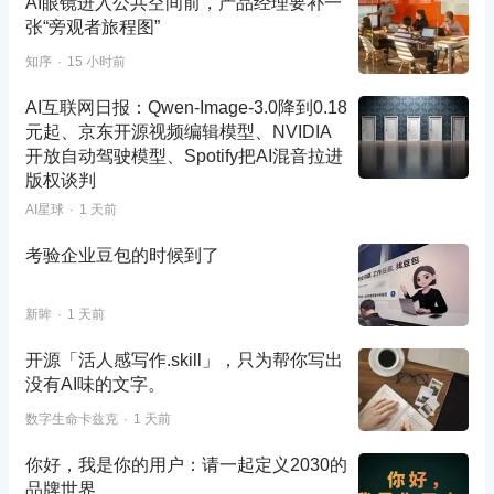
AI眼镜进入公共空间前，产品经理要补一
张“旁观者旅程图”
知序
15 小时前
AI互联网日报：Qwen-Image-3.0降到0.18
元起、京东开源视频编辑模型、NVIDIA
开放自动驾驶模型、Spotify把AI混音拉进
版权谈判
AI星球
1 天前
考验企业豆包的时候到了
新眸
1 天前
开源「活人感写作.skill」，只为帮你写出
没有AI味的文字。
数字生命卡兹克
1 天前
你好，我是你的用户：请一起定义2030的
品牌世界