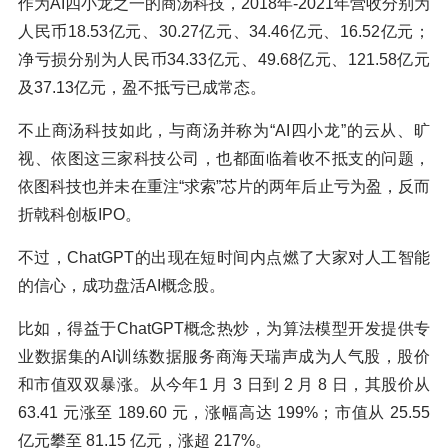
作为AI四小龙之一的商汤科技，2018年-2021年营收分别为
人民币18.53亿元、30.27亿元、34.46亿元、16.52亿元；
净亏损分别为人民币34.33亿元、49.68亿元、121.58亿元
及37.13亿元，盈不抵亏已成常态。
不止商汤科技如此，与商汤并称为“AI四小龙”的云从、旷
视、依图这三家科技公司，也都面临着收不抵支的问题，
依图科技也并未在重注“求索”芯片的两年后止亏为盈，反而
折戟科创板IPO。
不过，ChatGPT的出现在短时间内点燃了大家对人工智能
的信心，成功盘活AI概念股。
比如，得益于ChatGPT概念热炒，为算法模型开发提供专
业数据集的AI训练数据服务商海天瑞声成为人气股，股价
和市值双双暴涨。从今年1 月 3 日到 2 月 8 日，其股价从
63.41 元涨至 189.60 元，涨幅高达 199%；市值从 25.55
亿元攀至 81.15 亿元，涨超 217%。