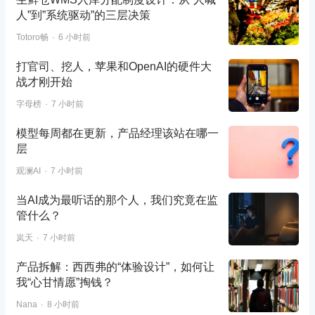
人”到”系统驱动”的三层决策
Totoro畅
6 小时前
打官司、挖人，苹果和OpenAI的硬件大
战才刚开始
字母榜
7 小时前
模型每周都在更新，产品经理该站在哪一
层
观澜AI
7 小时前
当AI成为最听话的那个人，我们究竟在监
管什么？
岚天
7 小时前
产品拆解：西西弗的“体验设计”，如何让
我“心甘情愿”掏钱？
Nana
8 小时前