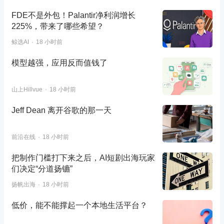
FDE不是外包！Palantir净利润增长
225%，带来了哪些希望？
鲸选AI
18 小时前
模型越强，应用反而值钱了
山上Hillvue
18 小时前
Jeff Dean 离开谷歌的那一天
前沿在线
18 小时前
把制作门槛打下来之后，AI短剧出海玩家
们决定“分道扬镳”
扬帆出海
18 小时前
低价，能不能撑起一个本地生活平台？