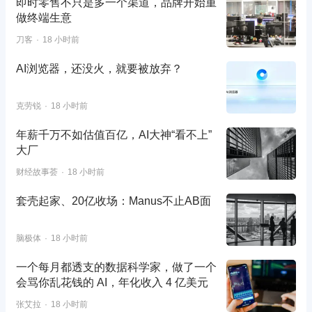
即时零售不只是多一个渠道，品牌开始重
做终端生意
刀客
18 小时前
AI浏览器，还没火，就要被放弃？
克劳锐
18 小时前
年薪千万不如估值百亿，AI大神“看不上”
大厂
财经故事荟
18 小时前
套壳起家、20亿收场：Manus不止AB面
脑极体
18 小时前
一个每月都透支的数据科学家，做了一个
会骂你乱花钱的 AI，年化收入 4 亿美元
张艾拉
18 小时前