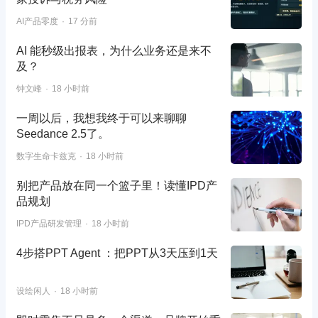
AI产品零度
17 分前
AI 能秒级出报表，为什么业务还是来不
及？
钟文峰
18 小时前
一周以后，我想我终于可以来聊聊
Seedance 2.5了。
数字生命卡兹克
18 小时前
别把产品放在同一个篮子里！读懂IPD产
品规划
IPD产品研发管理
18 小时前
4步搭PPT Agent ：把PPT从3天压到1天
设绘闲人
18 小时前