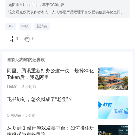
题图来自Unsplash，基于CC0协议
该文观点仅代表作者本人，人人都是产品经理平台仅提供信息存储空间。
3年
中级
新消费
0
0
喜欢此内容的还喜欢
阿里、腾讯重新打办公这一仗：烧掉30亿
Token后，我选阿里
Link01
3 小时前
飞书钉钉，怎么就成了“老登”？
定焦One
5 分前
从 0 到 1 设计游戏发票中台：如何接住玩
家投诉与税务风险