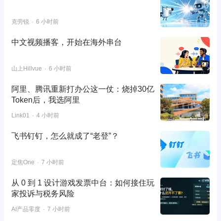
克劳锐
6 小时前
中文视频播客，开始在海外串台
山上Hillvue
6 小时前
阿里、腾讯重新打办公这一仗：烧掉30亿
Token后，我选阿里
Link01
4 小时前
飞书钉钉，怎么就成了“老登”？
定焦One
7 小时前
从 0 到 1 设计游戏发票中台：如何接住玩
家投诉与税务风险
AI产品零度
7 小时前