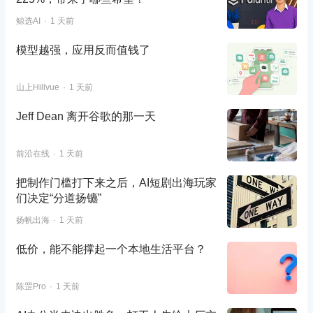
鲸选AI
1 天前
模型越强，应用反而值钱了
山上Hillvue
1 天前
Jeff Dean 离开谷歌的那一天
前沿在线
1 天前
把制作门槛打下来之后，AI短剧出海玩家
们决定“分道扬镳”
扬帆出海
1 天前
低价，能不能撑起一个本地生活平台？
陈罡Pro
1 天前