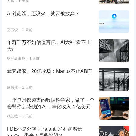
刀客
1 天前
AI浏览器，还没火，就要被放弃？
克劳锐
1 天前
年薪千万不如估值百亿，AI大神“看不上”
大厂
财经故事荟
1 天前
套壳起家、20亿收场：Manus不止AB面
脑极体
1 天前
一个每月都透支的数据科学家，做了一个
会骂你乱花钱的 AI，年化收入 4 亿美元
张艾拉
1 天前
FDE不是外包！Palantir净利润增长
225%，带来了哪些希望？