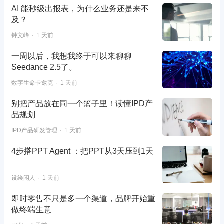
AI 能秒级出报表，为什么业务还是来不
及？
钟文峰
1 天前
一周以后，我想我终于可以来聊聊
Seedance 2.5了。
数字生命卡兹克
1 天前
别把产品放在同一个篮子里！读懂IPD产
品规划
IPD产品研发管理
1 天前
4步搭PPT Agent ：把PPT从3天压到1天
设绘闲人
1 天前
即时零售不只是多一个渠道，品牌开始重
做终端生意