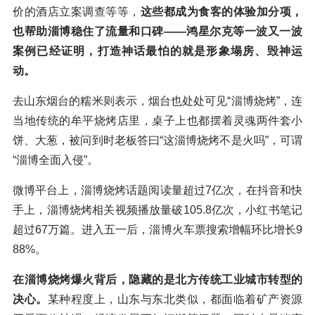
价的酒店立案调查等等，
这些都成为食客的体验加分项，
也帮助淄博稳住了流量和口碑——鸿星尔克等一波又一波
案例已经证明，打造神话最怕的就是形象塌房、毁神运
动。
去山东烟台的糯米则表示，烟台也处处可见“淄博烧烤”，连
当地传统的牟平烧烤店里，桌子上也都摆着灵魂两件套小
饼、大葱，被问到时老板答曰“这淄博烧烤不是火吗”，可谓
“淄博全面入侵”。
微博平台上，淄博烧烤话题阅读量超过7亿次，在抖音和快
手上，淄博烧烤相关视频播放量破105.8亿次，小红书笔记
超过67万篇。进入五一后，淄博火车票搜索增幅环比增长9
88%。
在淄博烧烤爆火背后，隐藏的是北方传统工业城市转型的
决心。
某种程度上，山东与东北类似，都面临着矿产资源