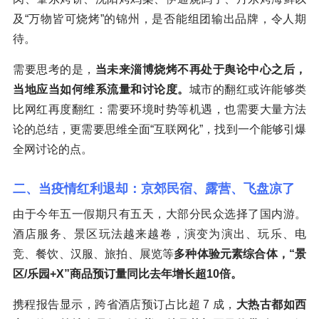
及“万物皆可烧烤”的锦州，是否能组团输出品牌，令人期
待。
需要思考的是，
当未来淄博烧烤不再处于舆论中心之后，
当地应当如何维系流量和讨论度。
城市的翻红或许能够类
比网红再度翻红：需要环境时势等机遇，也需要大量方法
论的总结，更需要思维全面“互联网化”，找到一个能够引爆
全网讨论的点。
二、当疫情红利退却：京郊民宿、露营、飞盘凉了
由于今年五一假期只有五天，大部分民众选择了国内游。
酒店服务、景区玩法越来越卷，演变为演出、玩乐、电
竞、餐饮、汉服、旅拍、展览等
多种体验元素综合体，“景
区/乐园+X”商品预订量同比去年增长超10倍。
携程报告显示，跨省酒店预订占比超 7 成，
大热古都如西