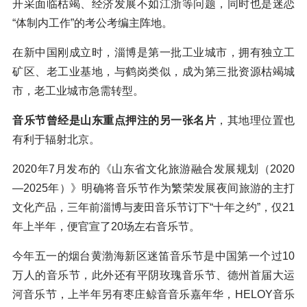
开采面临枯竭、经济发展不如江浙等问题，同时也是迷恋
“体制内工作”的考公考编主阵地。
在新中国刚成立时，淄博是第一批工业城市，拥有独立工
矿区、老工业基地，与鹤岗类似，成为第三批资源枯竭城
市，老工业城市急需转型。
音乐节曾经是山东重点押注的另一张名片
，其地理位置也
有利于辐射北京。
2020年7月发布的《山东省文化旅游融合发展规划（2020
—2025年）》明确将音乐节作为繁荣发展夜间旅游的主打
文化产品，三年前淄博与麦田音乐节订下“十年之约”，仅21
年上半年，便官宣了20场左右音乐节。
今年五一的烟台黄渤海新区迷笛音乐节是中国第一个过10
万人的音乐节，此外还有平阴玫瑰音乐节、德州首届大运
河音乐节，上半年另有枣庄鲸音音乐嘉年华，HELOY音乐