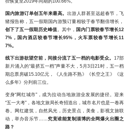
径恢复至2019年同期的100.66%。
国内旅游订单创五年来最高。
出游人群甚至远超春节，飞
猪报告称，五一假期国内游预订量相较于春节翻倍增长，
创下了五一假期历史峰值
。其中，
国内门票较春节增长12
7%，国内酒店较春节增长95%，火车票较春节增长11
7%。
线下出游欲望空前，间接分流了五一档的电影受众。
17部
新片涌入的“最挤五一档”声量不大，5月3日21时，五一档
期总票房破15.10亿元，《人生路不熟》《长空之王》《这
么多年》分列前三位。
变身“网红城市”，成为拉动当地旅游业发展的捷径。迎来
“五一大考”，各地文旅局长奇招迭出，城市名片也是一卷再
卷。网红建筑，自然风光，历史景点，美食，影视文旅联
动，举办音乐节……
究竟谁能复制淄博的全网爆火出圈之
路？