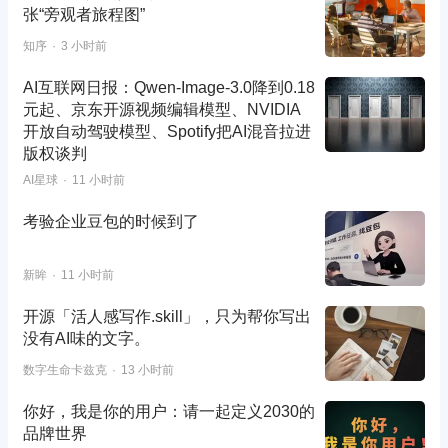
张“旁观者旅程图”
知序
3 小时前
AI互联网日报：Qwen-Image-3.0降到0.18
元起、京东开源视频编辑模型、NVIDIA
开放自动驾驶模型、Spotify把AI混音拉进
版权谈判
AI星球
11 小时前
考验企业豆包的时候到了
新眸
11 小时前
开源「活人感写作.skill」，只为帮你写出
没有AI味的文字。
数字生命卡兹克
13 小时前
你好，我是你的用户：请一起定义2030的
品牌世界