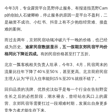
今年3月，专业露营平台觅野停止服务。有报道指觅野Cam
p的创始人石健卿称，停止服务的原因一是平台不盈利，二
是融资不成功。小红书、抖音上有不少抱怨经营难、接盘
难的案例。
而过去两年，京郊民宿动辄冲破六千一晚的价格，也已经
成为历史。
途家民宿数据显示，五一假期京郊民宿平均价
格同比下降近四成。
有的民宿价格甚至打了五折。
北京一瓢客栈相关负责人坦承，今年3、4月，民宿周末的
流量比往年下降了40％至50％，甚至更高。北京荷府民宿
主理人认为“平日入住率能到15％至20％就很不错了。”
回归品质的洗牌、优胜劣汰似乎是每一个行业在告别野蛮
生长之后的必然阶段，潮水褪去，曾经站在风口上的露
营、京郊民宿等需要扛过一段艰难时期，发展出自身更多
竞争力者才能生存下来。