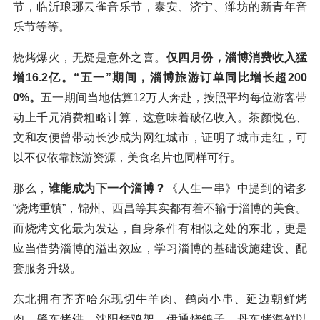
节，临沂琅琊云雀音乐节，泰安、济宁、潍坊的新青年音
乐节等等。
烧烤爆火，无疑是意外之喜。
仅四月份，淄博消费收入猛
增16.2亿。“五一”期间，淄博旅游订单同比增长超200
0%。
五一期间当地估算12万人奔赴，按照平均每位游客带
动上千元消费粗略计算，这意味着破亿收入。茶颜悦色、
文和友便曾带动长沙成为网红城市，证明了城市走红，可
以不仅依靠旅游资源，美食名片也同样可行。
那么，
谁能成为下一个淄博？
《人生一串》中提到的诸多
“烧烤重镇”，锦州、西昌等其实都有着不输于淄博的美食。
而烧烤文化最为发达，自身条件有相似之处的东北，更是
应当借势淄博的溢出效应，学习淄博的基础设施建设、配
套服务升级。
东北拥有齐齐哈尔现切牛羊肉、鹤岗小串、延边朝鲜烤
肉、肇东烤饼、沈阳烤鸡架、伊通烧鸽子、丹东烤海鲜以