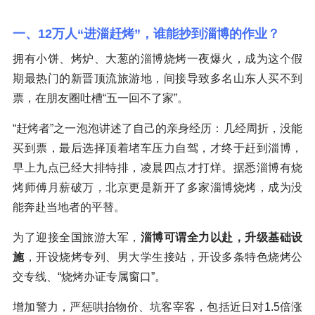
一、12万人“进淄赶烤”，谁能抄到淄博的作业？
拥有小饼、烤炉、大葱的淄博烧烤一夜爆火，成为这个假
期最热门的新晋顶流旅游地，间接导致多名山东人买不到
票，在朋友圈吐槽“五一回不了家”。
“赶烤者”之一泡泡讲述了自己的亲身经历：几经周折，没能
买到票，最后选择顶着堵车压力自驾，才终于赶到淄博，
早上九点已经大排特排，凌晨四点才打烊。据悉淄博有烧
烤师傅月薪破万，北京更是新开了多家淄博烧烤，成为没
能奔赴当地者的平替。
为了迎接全国旅游大军，
淄博可谓全力以赴，升级基础设
施
，开设烧烤专列、男大学生接站，开设多条特色烧烤公
交专线、“烧烤办证专属窗口”。
增加警力，严惩哄抬物价、坑客宰客，包括近日对1.5倍涨