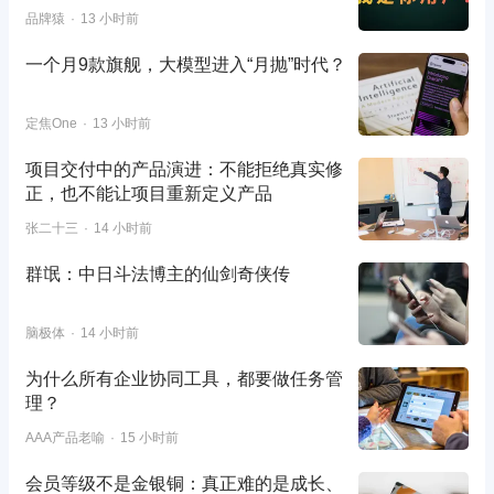
品牌猿
13 小时前
一个月9款旗舰，大模型进入“月抛”时代？
定焦One
13 小时前
项目交付中的产品演进：不能拒绝真实修
正，也不能让项目重新定义产品
张二十三
14 小时前
群氓：中日斗法博主的仙剑奇侠传
脑极体
14 小时前
为什么所有企业协同工具，都要做任务管
理？
AAA产品老喻
15 小时前
会员等级不是金银铜：真正难的是成长、