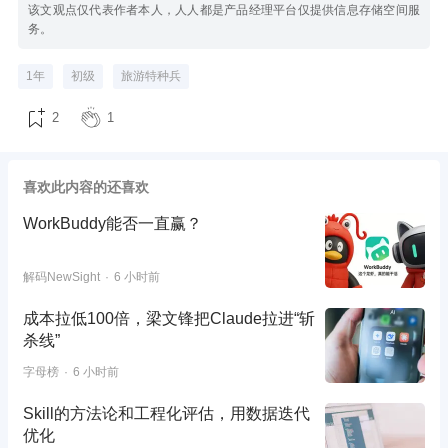
该文观点仅代表作者本人，人人都是产品经理平台仅提供信息存储空间服
务。
1年
初级
旅游特种兵
2
1
喜欢此内容的还喜欢
WorkBuddy能否一直赢？
解码NewSight
6 小时前
成本拉低100倍，梁文锋把Claude拉进“斩
杀线”
字母榜
6 小时前
Skill的方法论和工程化评估，用数据迭代
优化