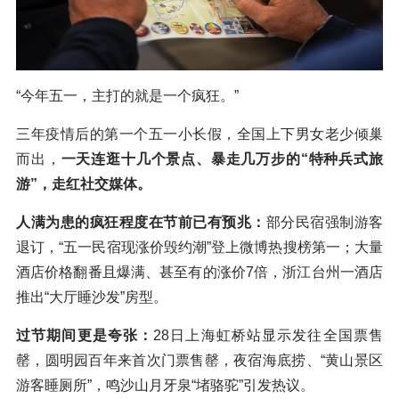
“今年五一，主打的就是一个疯狂。”
三年疫情后的第一个五一小长假，全国上下男女老少倾巢
而出，
一天连逛十几个景点、暴走几万步的“特种兵式旅
游”，走红
社交媒体。
人满为患的疯狂程度在节前已有预兆：
部分民宿强制游客
退订，“五一民宿现涨价毁约潮”登上微博热搜榜第一；大量
酒店价格翻番且爆满、甚至有的涨价7倍，浙江台州一酒店
推出“大厅睡沙发”房型。
过节期间更是夸张：
28日上海虹桥站显示发往全国票售
罄，圆明园百年来首次门票售罄，夜宿海底捞、“黄山景区
游客睡厕所”，鸣沙山月牙泉“堵骆驼”引发热议。