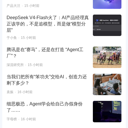
产品大汪
15 小时前
DeepSeek V4-Flash火了：AI产品经理真
正该学的，不是追模型，而是做“模型分
层”
于小鱼
15 小时前
腾讯是在“赛马”，还是在打造 “Agent工
厂”？
深流研究所
15 小时前
当我们把所有“笨功夫”交给AI，创造力还
剩下多少？
袁振
16 小时前
细思极恐，Agent学会给自己办假身份
了……
字母榜
16 小时前