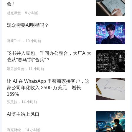
会！
起点课堂
9 小时前
观众需要AI明星吗？
听筒Tech
10 小时前
飞书并入豆包、千问办公整合，大厂AI大
战从“赛马”到“合兵”？
娱乐独角兽
11 小时前
让 AI 在 WhatsApp 里替商家接客户，这
家公司年化收入 3500 万美元、增长
169%
张艾拉
14 小时前
AI博主站上风口
海克财经
14 小时前