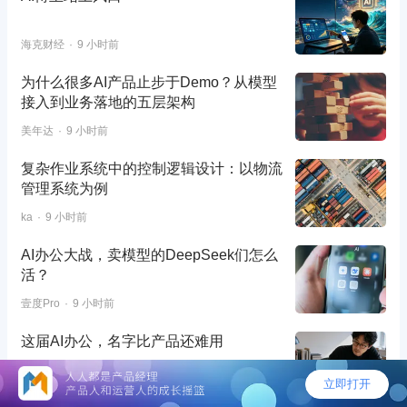
海克财经
9 小时前
为什么很多AI产品止步于Demo？从模型
接入到业务落地的五层架构
美年达
9 小时前
复杂作业系统中的控制逻辑设计：以物流
管理系统为例
ka
9 小时前
AI办公大战，卖模型的DeepSeek们怎么
活？
壹度Pro
9 小时前
这届AI办公，名字比产品还难用
盒饭财经
9 小时前