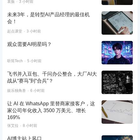
袁振
3 小时前
未来3年，是转型AI产品经理的最佳机
会！
起点课堂
3 小时前
观众需要AI明星吗？
听筒Tech
5 小时前
飞书并入豆包、千问办公整合，大厂AI大
战从“赛马”到“合兵”？
娱乐独角兽
6 小时前
让 AI 在 WhatsApp 里替商家接客户，这
家公司年化收入 3500 万美元、增长
169%
张艾拉
8 小时前
AI博主站上风口