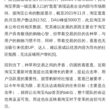
淘宝界面一级流量入口的“逛逛”表现远差企业内部与市场期
待。据淘宝公布的数据显示，截至2021年11月，淘宝逛逛
的月活用户数达到2.5亿，DAU峰值5000万，此后淘宝并
未公布任何相关数据。究其难以发展的原因主要在于淘宝
用户具有极强的购物心智，但带着交易的目的去种草，与
用户的购物习惯不符。同样，带着交易的目的，逛逛也无
法吸引来优质UP、达人，难以形成以优质内容为导向的社
区氛围，无法反哺用户增长[5]。
回到当下，种草和交易之间的矛盾，仍困扰着逛逛。近期
淘宝又重新对逛逛提出流量增长的要求，提起点击率、用
户活跃度的重要性。据雪豹财经社报道，逛逛已被要求，
以今年年底为限，若无法达成相应的任务目标（主要是点
击率），就得让出淘宝App首页的tab位，整个团队的命运
也将岌岌可危。而这也在反映着淘宝对于变革的迫切与关
注。