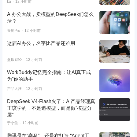
ka
12 小时前
AI办公大战，卖模型的DeepSeek们怎么
活？
壹度Pro
12 小时前
这届AI办公，名字比产品还难用
盒饭财经
12 小时前
WorkBuddy记忆完全指南：让AI真正成
为”你的助手
产品大汪
12 小时前
DeepSeek V4-Flash火了：AI产品经理真
正该学的，不是追模型，而是做“模型分
层”
于小鱼
12 小时前
腾讯是在“赛马”，还是在打造 “Agent工