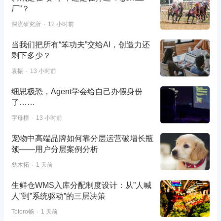
厂”？
深流研究所
12 小时前
当我们把所有“笨功夫”交给AI，创造力还
剩下多少？
袁振
13 小时前
细思极恐，Agent学会给自己办假身份
了……
字母榜
13 小时前
宠物中高端品牌如何靠分层运营破增长瓶
颈——用户分层案例分析
桑木拓
1 天前
生鲜仓WMS入库分配制度设计：从”人喊
人”到”系统驱动”的三层决策
Totoro畅
1 天前