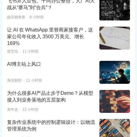
飞书并入豆包、千问办公整合，大厂AI大
战从“赛马”到“合兵”？
娱乐独角兽
8 小时前
让 AI 在 WhatsApp 里替商家接客户，这
家公司年化收入 3500 万美元、增长
169%
张艾拉
11 小时前
AI博主站上风口
海克财经
11 小时前
为什么很多AI产品止步于Demo？从模型
接入到业务落地的五层架构
美年达
12 小时前
复杂作业系统中的控制逻辑设计：以物流
管理系统为例