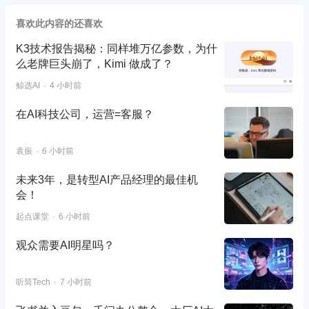
喜欢此内容的还喜欢
K3技术报告揭秘：同样堆万亿参数，为什
么老牌巨头崩了，Kimi 做成了？
鲸选AI
4 小时前
在AI科技公司，运营=客服？
袁振
6 小时前
未来3年，是转型AI产品经理的最佳机
会！
起点课堂
6 小时前
观众需要AI明星吗？
听筒Tech
7 小时前