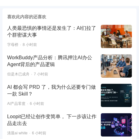
喜欢此内容的还喜欢
人类最恐惧的事情还是发生了：AI们拉了
个群密谋大事
字母榜
8 小时前
WorkBuddy产品分析：腾讯押注AI办公
Agent背后的产品逻辑
但是木已成舟
7 小时前
AI 都会写 PRD 了，我为什么还要专门做
一款 Skill？
AI产品零度
6 小时前
Loopit已经让创作变简单， 下一步该让作
品走出去
清晨ai white
6 小时前