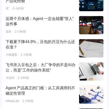
产品化经验
JC
2 小时前
近两个月体感：Agent 一定会颠覆“管人”
这件事
温尚
2 小时前
下载量下降44.9%，豆包的月活为什么还
在涨？
小哈随思
2 小时前
飞书并入豆包之后：大厂争夺的不是AI办
公，而是“工作的操作系统”
大仙河
2 小时前
Agent 产品真正的门槛：从工具调用到不
确定性管理
AiHanLab
1 小时前