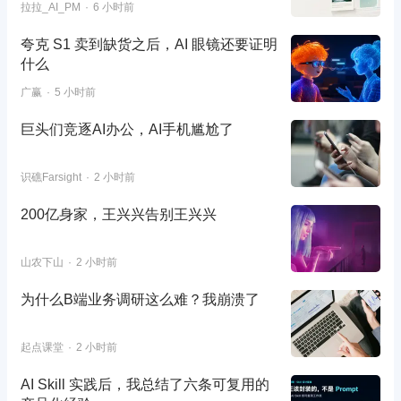
拉拉_AI_PM
6 小时前
夸克 S1 卖到缺货之后，AI 眼镜还要证明
什么
广赢
5 小时前
巨头们竞逐AI办公，AI手机尴尬了
识礁Farsight
2 小时前
200亿身家，王兴兴告别王兴兴
山农下山
2 小时前
为什么B端业务调研这么难？我崩溃了
起点课堂
2 小时前
AI Skill 实践后，我总结了六条可复用的