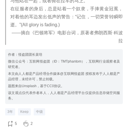
与他站在一起，或者骑在拉车的马上。
在征服者的身后，总是站着一个奴隶，手捧黄金冠冕，
对着他的耳边发出低声的警告：“记住，一切荣誉转瞬即
逝。”(All glory is fading.)
——摘自《巴顿将军》电影台词，原著者弗朗西斯·科波
拉
作者：怪盗团团长裴培
微信公众号：互联网怪盗团（ID：TMTphantom），互联网行业观察者及
研究者。
本文由人人都是产品经理合作媒体@互联网怪盗团 授权发布于人人都是产
品经理，未经许可，禁止转载。
题图来自Unsplash，基于CC0协议。
该文观点仅代表作者本人，人人都是产品经理平台仅提供信息存储空间服
务。
3年
Keep
中级
5
2