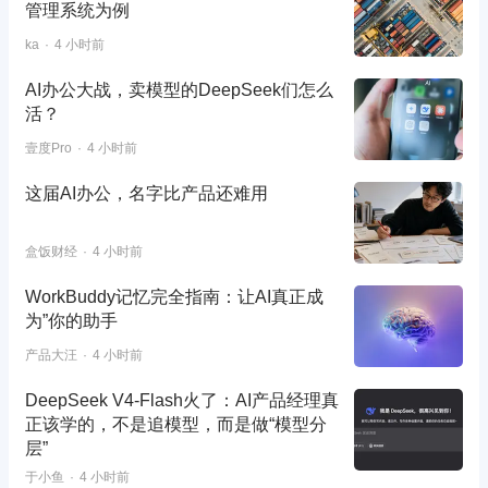
管理系统为例
ka
4 小时前
AI办公大战，卖模型的DeepSeek们怎么
活？
壹度Pro
4 小时前
这届AI办公，名字比产品还难用
盒饭财经
4 小时前
WorkBuddy记忆完全指南：让AI真正成
为”你的助手
产品大汪
4 小时前
DeepSeek V4-Flash火了：AI产品经理真
正该学的，不是追模型，而是做“模型分
层”
于小鱼
4 小时前