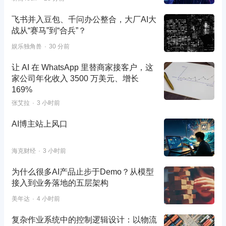
飞书并入豆包、千问办公整合，大厂AI大
战从“赛马”到“合兵”？
娱乐独角兽
30 分前
让 AI 在 WhatsApp 里替商家接客户，这
家公司年化收入 3500 万美元、增长
169%
张艾拉
3 小时前
AI博主站上风口
海克财经
3 小时前
为什么很多AI产品止步于Demo？从模型
接入到业务落地的五层架构
美年达
4 小时前
复杂作业系统中的控制逻辑设计：以物流