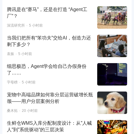
腾讯是在“赛马”，还是在打造 “Agent工
厂”？
深流研究所
5 小时前
当我们把所有“笨功夫”交给AI，创造力还
剩下多少？
袁振
5 小时前
细思极恐，Agent学会给自己办假身份
了……
字母榜
5 小时前
宠物中高端品牌如何靠分层运营破增长瓶
颈——用户分层案例分析
桑木拓
20 小时前
生鲜仓WMS入库分配制度设计：从”人喊
人”到”系统驱动”的三层决策