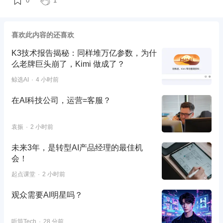
0
1
喜欢此内容的还喜欢
K3技术报告揭秘：同样堆万亿参数，为什
么老牌巨头崩了，Kimi 做成了？
鲸选AI
4 小时前
在AI科技公司，运营=客服？
袁振
2 小时前
未来3年，是转型AI产品经理的最佳机
会！
起点课堂
2 小时前
观众需要AI明星吗？
听筒Tech
28 分前