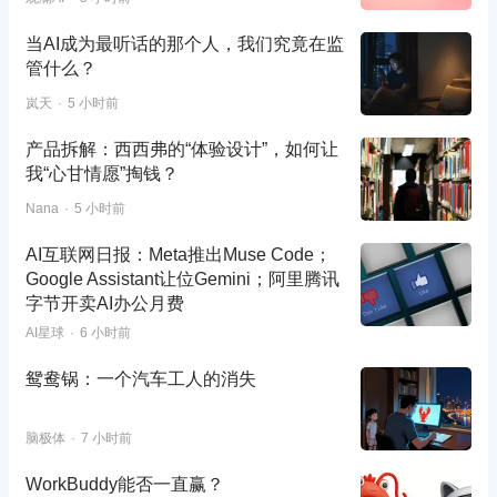
当AI成为最听话的那个人，我们究竟在监
管什么？
岚天
5 小时前
产品拆解：西西弗的“体验设计”，如何让
我“心甘情愿”掏钱？
Nana
5 小时前
AI互联网日报：Meta推出Muse Code；
Google Assistant让位Gemini；阿里腾讯
字节开卖AI办公月费
AI星球
6 小时前
鸳鸯锅：一个汽车工人的消失
脑极体
7 小时前
WorkBuddy能否一直赢？