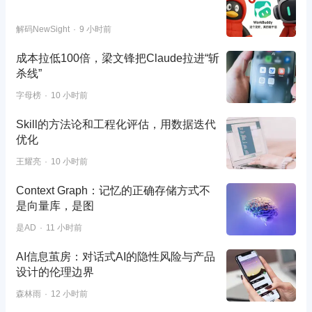
解码NewSight
9 小时前
成本拉低100倍，梁文锋把Claude拉进“斩
杀线”
字母榜
10 小时前
Skill的方法论和工程化评估，用数据迭代
优化
王耀亮
10 小时前
Context Graph：记忆的正确存储方式不
是向量库，是图
是AD
11 小时前
AI信息茧房：对话式AI的隐性风险与产品
设计的伦理边界
森林雨
12 小时前