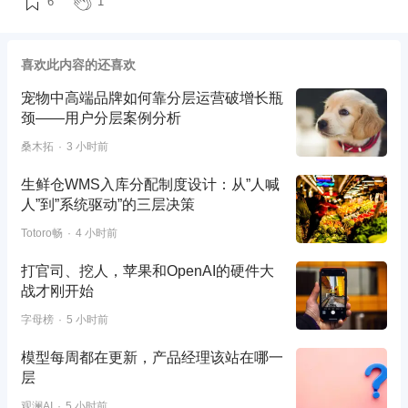
6
1
喜欢此内容的还喜欢
宠物中高端品牌如何靠分层运营破增长瓶
颈——用户分层案例分析
桑木拓
3 小时前
生鲜仓WMS入库分配制度设计：从”人喊
人”到”系统驱动”的三层决策
Totoro畅
4 小时前
打官司、挖人，苹果和OpenAI的硬件大
战才刚开始
字母榜
5 小时前
模型每周都在更新，产品经理该站在哪一
层
观澜AI
5 小时前