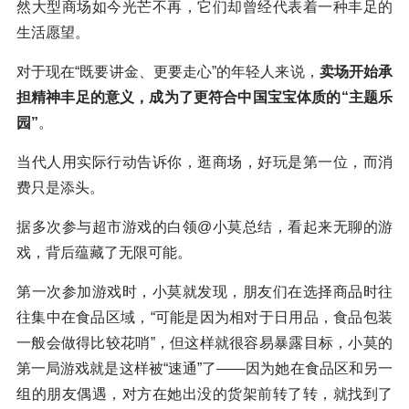
然大型商场如今光芒不再，它们却曾经代表着一种丰足的
生活愿望。
对于现在“既要讲金、更要走心”的年轻人来说，
卖场开始承
担精神丰足的意义，成为了更符合中国宝宝体质的“主题乐
园”
。
当代人用实际行动告诉你，逛商场，好玩是第一位，而消
费只是添头。
据多次参与超市游戏的白领@小莫总结，看起来无聊的游
戏，背后蕴藏了无限可能。
第一次参加游戏时，小莫就发现，朋友们在选择商品时往
往集中在食品区域，“可能是因为相对于日用品，食品包装
一般会做得比较花哨”，但这样就很容易暴露目标，小莫的
第一局游戏就是这样被“速通”了——因为她在食品区和另一
组的朋友偶遇，对方在她出没的货架前转了转，就找到了