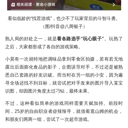
看似低龄的“找茬游戏”，也少不了玩家背后的斗智斗勇。
（图/抖音@八两银子）
熟人局的好处之一，就是
看各路选手“玩心眼子”
。玩熟了
之后，大家都形成了各自的游戏策略。
小莫有一次就特地把调味品拿到零食区拍摄，若有若无地
露出后面膨化食品的影子，企图误导对手，不过还是被熟
悉自己套路的好友识破。而当时在另一组的小安，因为遍
寻全场还找不到目标，就尝试把对手发来的图片导入某宝
识图，却因图片角度太过刁钻，最终未果。
不过，这种看似简单的游戏同样需要天赋加持。前段时
间，25岁的自由职业者@辣辣寻，就借着逛山姆的机会，
和朋友们两两一组，尝试了一次超市游戏。