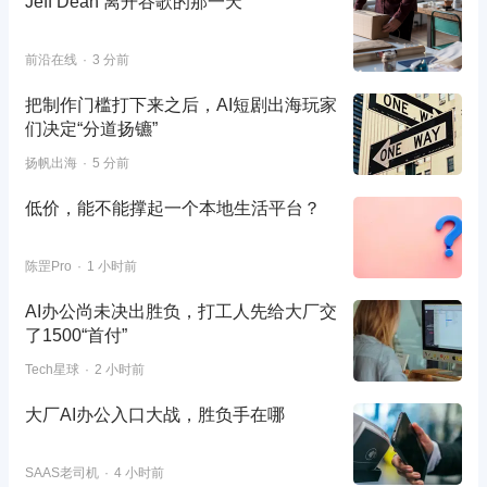
Jeff Dean 离开谷歌的那一天
前沿在线
3 分前
把制作门槛打下来之后，AI短剧出海玩家
们决定“分道扬镳”
扬帆出海
5 分前
低价，能不能撑起一个本地生活平台？
陈罡Pro
1 小时前
AI办公尚未决出胜负，打工人先给大厂交
了1500“首付”
Tech星球
2 小时前
大厂AI办公入口大战，胜负手在哪
SAAS老司机
4 小时前