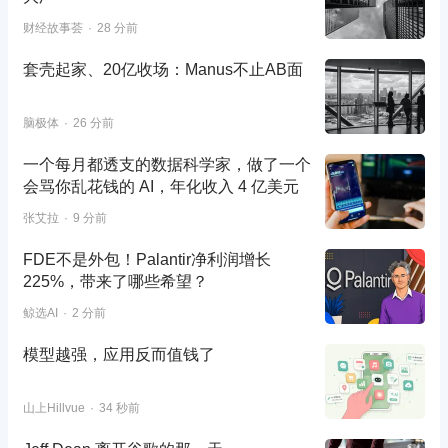
财经故事荟
28 分前
套壳起家、20亿收场：Manus不止AB面
脑极体
26 分前
一个每月都透支的数据科学家，做了一个
会骂你乱花钱的 AI，年化收入 4 亿美元
张艾拉
9 分前
FDE不是外包！Palantir净利润增长
225%，带来了哪些希望？
鲸选AI
2 分前
模型越强，应用反而值钱了
山上Hillvue
34 秒前