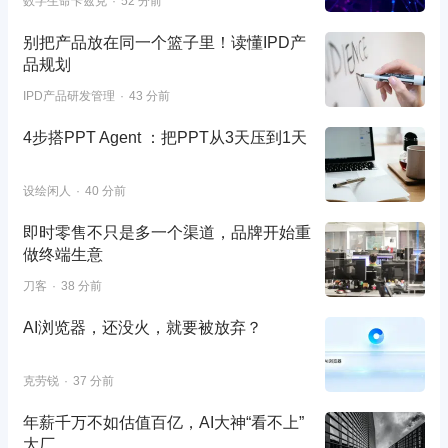
数字生命卡兹克
52 分前
别把产品放在同一个篮子里！读懂IPD产
品规划
IPD产品研发管理
43 分前
4步搭PPT Agent ：把PPT从3天压到1天
设绘闲人
40 分前
即时零售不只是多一个渠道，品牌开始重
做终端生意
刀客
38 分前
AI浏览器，还没火，就要被放弃？
克劳锐
37 分前
年薪千万不如估值百亿，AI大神“看不上”
大厂