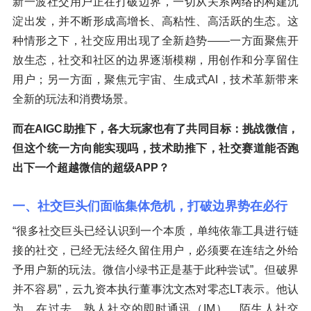
新一波社交用户正在打破边界，一切从关系网络的构建沉
淀出发，并不断形成高增长、高粘性、高活跃的生态。这
种情形之下，社交应用出现了全新趋势——一方面聚焦开
放生态，社交和社区的边界逐渐模糊，用创作和分享留住
用户；另一方面，聚焦元宇宙、生成式AI，技术革新带来
全新的玩法和消费场景。
而在AIGC助推下，各大玩家也有了共同目标：挑战微信，
但这个统一方向能实现吗，技术助推下，社交赛道能否跑
出下一个超越微信的超级APP？
一、社交巨头们面临集体危机，打破边界势在必行
“很多社交巨头已经认识到一个本质，单纯依靠工具进行链
接的社交，已经无法经久留住用户，必须要在连结之外给
予用户新的玩法。微信小绿书正是基于此种尝试”。但破界
并不容易”，云九资本执行董事沈文杰对零态LT表示。他认
为，在过去，熟人社交的即时通讯（IM）、陌生人社交