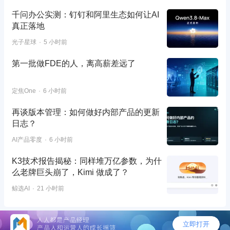
千问办公实测：钉钉和阿里生态如何让AI
真正落地
光子星球
5 小时前
第一批做FDE的人，离高薪差远了
定焦One
6 小时前
再谈版本管理：如何做好内部产品的更新
日志？
AI产品零度
6 小时前
K3技术报告揭秘：同样堆万亿参数，为什
么老牌巨头崩了，Kimi 做成了？
鲸选AI
21 小时前
©2026 - 人人都是产品经理