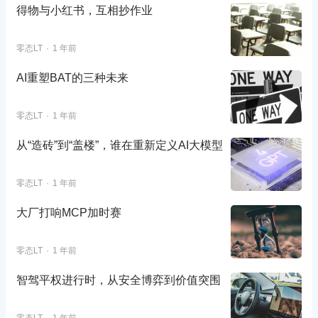
得物与小红书，互相抄作业
零态LT
1 年前
AI重塑BAT的三种未来
零态LT
1 年前
从“造砖”到“盖楼”，谁在重新定义AI大模型
零态LT
1 年前
大厂打响MCP加时赛
零态LT
1 年前
智驾平权进行时，从安全博弈到价值突围
零态LT
1 年前