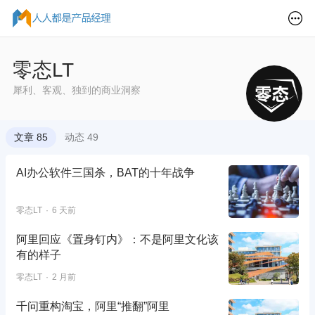
零态LT
犀利、客观、独到的商业洞察
文章 85
动态 49
AI办公软件三国杀，BAT的十年战争
零态LT
6 天前
阿里回应《置身钉内》：不是阿里文化该
有的样子
零态LT
2 月前
千问重构淘宝，阿里“推翻”阿里