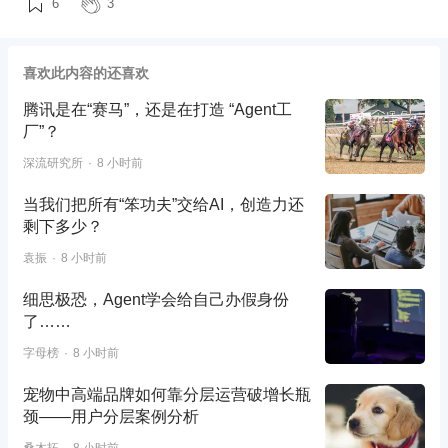
6
3
喜欢此内容的还喜欢
腾讯是在“赛马”，还是在打造 “Agent工
厂”？
深流研究所
8 小时前
当我们把所有“笨功夫”交给AI，创造力还
剩下多少？
袁振
8 小时前
细思极恐，Agent学会给自己办假身份
了……
字母榜
8 小时前
宠物中高端品牌如何靠分层运营破增长瓶
颈——用户分层案例分析
桑木拓
8 小时前