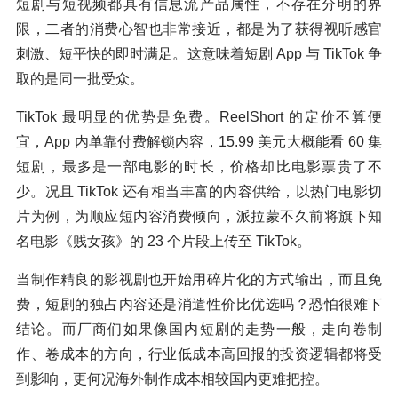
短剧与短视频都具有信息流产品属性，不存在分明的界
限，二者的消费心智也非常接近，都是为了获得视听感官
刺激、短平快的即时满足。这意味着短剧 App 与 TikTok 争
取的是同一批受众。
TikTok 最明显的优势是免费。ReelShort 的定价不算便
宜，App 内单靠付费解锁内容，15.99 美元大概能看 60 集
短剧，最多是一部电影的时长，价格却比电影票贵了不
少。况且 TikTok 还有相当丰富的内容供给，以热门电影切
片为例，为顺应短内容消费倾向，派拉蒙不久前将旗下知
名电影《贱女孩》的 23 个片段上传至 TikTok。
当制作精良的影视剧也开始用碎片化的方式输出，而且免
费，短剧的独占内容还是消遣性价比优选吗？恐怕很难下
结论。而厂商们如果像国内短剧的走势一般，走向卷制
作、卷成本的方向，行业低成本高回报的投资逻辑都将受
到影响，更何况海外制作成本相较国内更难把控。