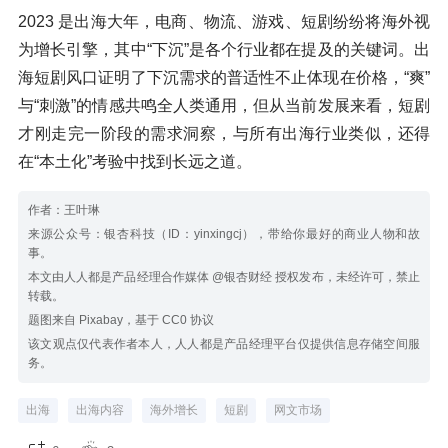
2023 是出海大年，电商、物流、游戏、短剧纷纷将海外视
为增长引擎，其中“下沉”是各个行业都在提及的关键词。出
海短剧风口证明了下沉需求的普适性不止体现在价格，“爽”
与“刺激”的情感共鸣全人类通用，但从当前发展来看，短剧
才刚走完一阶段的需求洞察，与所有出海行业类似，还得
在“本土化”考验中找到长远之道。
作者：王叶琳
来源公众号：银杏科技（ID：yinxingcj），带给你最好的商业人物和故
事。
本文由人人都是产品经理合作媒体 @银杏财经 授权发布，未经许可，禁止
转载。
题图来自 Pixabay，基于 CC0 协议
该文观点仅代表作者本人，人人都是产品经理平台仅提供信息存储空间服
务。
出海
出海内容
海外增长
短剧
网文市场