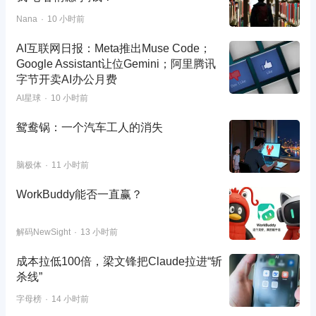
Nana
10 小时前
AI互联网日报：Meta推出Muse Code；
Google Assistant让位Gemini；阿里腾讯
字节开卖AI办公月费
AI星球
10 小时前
鸳鸯锅：一个汽车工人的消失
脑极体
11 小时前
WorkBuddy能否一直赢？
解码NewSight
13 小时前
成本拉低100倍，梁文锋把Claude拉进“斩
杀线”
字母榜
14 小时前