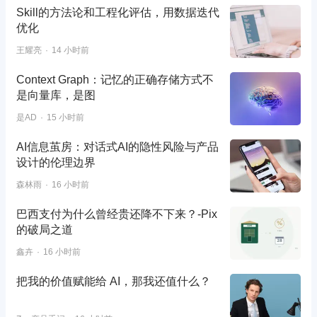
Skill的方法论和工程化评估，用数据迭代
优化
王耀亮
14 小时前
Context Graph：记忆的正确存储方式不
是向量库，是图
是AD
15 小时前
AI信息茧房：对话式AI的隐性风险与产品
设计的伦理边界
森林雨
16 小时前
巴西支付为什么曾经贵还降不下来？-Pix
的破局之道
鑫卉
16 小时前
把我的价值赋能给 AI，那我还值什么？