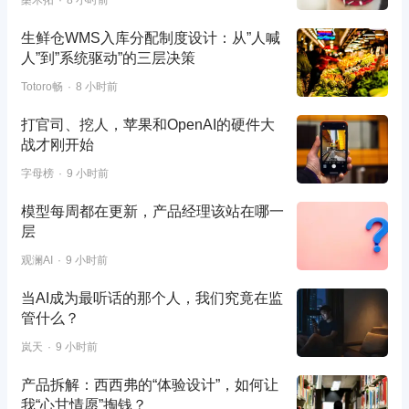
生鲜仓WMS入库分配制度设计：从”人喊
人”到”系统驱动”的三层决策
Totoro畅
8 小时前
打官司、挖人，苹果和OpenAI的硬件大
战才刚开始
字母榜
9 小时前
模型每周都在更新，产品经理该站在哪一
层
观澜AI
9 小时前
当AI成为最听话的那个人，我们究竟在监
管什么？
岚天
9 小时前
产品拆解：西西弗的“体验设计”，如何让
我“心甘情愿”掏钱？