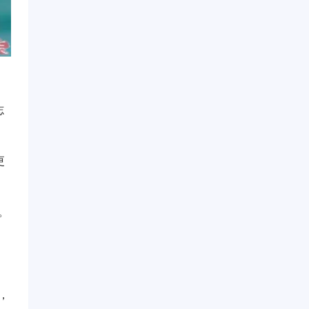
志
更
。
，