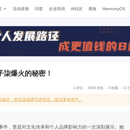
览
活动讲座
问答
企业培训
AI社区
摸鱼
HarmonyOS
子柒爆火的秘密！
1 评论
3000 浏览
0 收藏
13 
AI项目，把实战成果写进简历，面试更有底气。
事件，更是对文化传承和个人品牌影响力的一次深刻展示。她