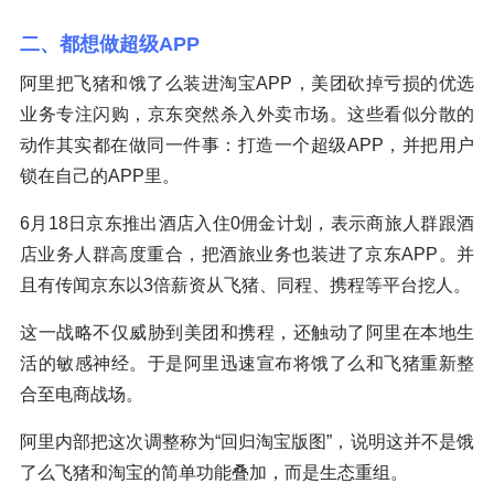
二、都想做超级APP
阿里把飞猪和饿了么装进淘宝APP，美团砍掉亏损的优选
业务专注闪购，京东突然杀入外卖市场。这些看似分散的
动作其实都在做同一件事：打造一个超级APP，并把用户
锁在自己的APP里。
6月18日京东推出酒店入住0佣金计划，表示商旅人群跟酒
店业务人群高度重合，把酒旅业务也装进了京东APP。并
且有传闻京东以3倍薪资从飞猪、同程、携程等平台挖人。
这一战略不仅威胁到美团和携程，还触动了阿里在本地生
活的敏感神经。于是阿里迅速宣布将饿了么和飞猪重新整
合至电商战场。
阿里内部把这次调整称为“回归淘宝版图”，说明这并不是饿
了么飞猪和淘宝的简单功能叠加，而是生态重组。