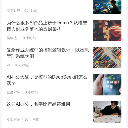
海克财经
9 小时前
为什么很多AI产品止步于Demo？从模型
接入到业务落地的五层架构
美年达
10 小时前
复杂作业系统中的控制逻辑设计：以物流
管理系统为例
ka
10 小时前
AI办公大战，卖模型的DeepSeek们怎么
活？
壹度Pro
10 小时前
这届AI办公，名字比产品还难用
盒饭财经
10 小时前