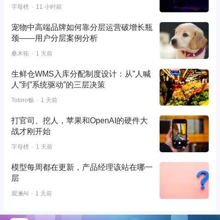
字母榜
11 小时前
宠物中高端品牌如何靠分层运营破增长瓶
颈——用户分层案例分析
桑木拓
1 天前
生鲜仓WMS入库分配制度设计：从”人喊
人”到”系统驱动”的三层决策
Totoro畅
1 天前
打官司、挖人，苹果和OpenAI的硬件大
战才刚开始
字母榜
1 天前
模型每周都在更新，产品经理该站在哪一
层
观澜AI
1 天前