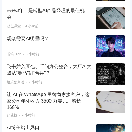
未来3年，是转型AI产品经理的最佳机
会！
起点课堂
4 小时前
观众需要AI明星吗？
听筒Tech
6 小时前
飞书并入豆包、千问办公整合，大厂AI大
战从“赛马”到“合兵”？
娱乐独角兽
7 小时前
让 AI 在 WhatsApp 里替商家接客户，这
家公司年化收入 3500 万美元、增长
169%
张艾拉
9 小时前
AI博主站上风口