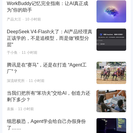
WorkBuddy记忆完全指南：让AI真正成
为”你的助手
产品大汪
10 小时前
DeepSeek V4-Flash火了：AI产品经理真
正该学的，不是追模型，而是做“模型分
层”
于小鱼
11 小时前
腾讯是在“赛马”，还是在打造 “Agent工
厂”？
深流研究所
11 小时前
当我们把所有“笨功夫”交给AI，创造力还
剩下多少？
袁振
11 小时前
细思极恐，Agent学会给自己办假身份
了……