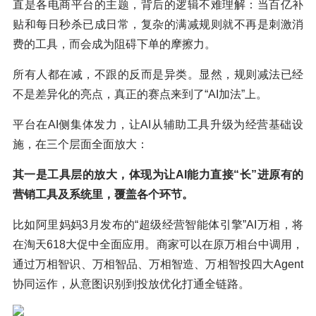
直是各电商平台的主题，背后的逻辑不难理解：当百亿补
贴和每日秒杀已成日常，复杂的满减规则就不再是刺激消
费的工具，而会成为阻碍下单的摩擦力。
所有人都在减，不跟的反而是异类。显然，规则减法已经
不是差异化的亮点，真正的赛点来到了“AI加法”上。
平台在AI侧集体发力，让AI从辅助工具升级为经营基础设
施，在三个层面全面放大：
其一是工具层的放大，体现为让AI能力直接“长”进原有的
营销工具及系统里，覆盖各个环节。
比如阿里妈妈3月发布的“超级经营智能体引擎”AI万相，将
在淘天618大促中全面应用。商家可以在原万相台中调用，
通过万相智识、万相智品、万相智造、万相智投四大Agent
协同运作，从意图识别到投放优化打通全链路。