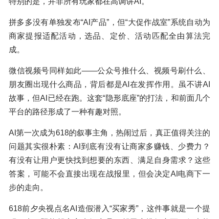
特别的是，并非所有玩家都在高调讲AI。
拼多多没有单独发布“AI产品”，但“大促作战室”系统自动为
商家提报适配活动，选品、定价、活动匹配全由算法完
成。
微信视频号同样如此——公众号推什么、视频号刷什么、
朋友圈出现什么商品，背后都是AI在发挥作用。虽不讲AI
故事，但AI已经在跑。这套“隐形底座”的打法，和前面几个
平台的路径形成了一种有趣对照。
AI第一次成为618的叙事主角，热闹过后，真正值得关注的
问题其实很朴素：AI到底有没有让商家多赚钱、少费力？
有没有让用户更快找到想要的东西、满足自身需求？这些
答案，可能不会直接出现在战报里，但会决定AI电商下一
步的走向。
618前夕央视点名AI造假潜入“买家秀”，这件事就是一个提