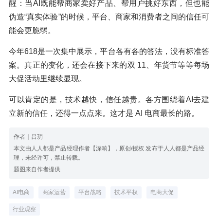
醒：当AI既能帮商家卖好产品、帮用户挑好东西，但也能
伪造“真实体验”的时候，平台、商家和消费者之间的信任可
能会更脆弱。
今年618是一次集中展示，平台各有各的答法，没有标准答
案。真正的变化，还会在接下来的双 11、年货节等等每场
大促活动里继续显现。
可以肯定的是，技术越快，信任越贵。各方围绕着AI去建
立新的信任，还得一点点来。这才是 AI 电商最长的路。
作者｜吕玥
本文由人人都是产品经理作者【深响】，原创/授权 发布于人人都是产品经
理，未经许可，禁止转载。
题图来自作者提供
AI电商
商家运营
平台战略
技术平权
电商大促
行业观察