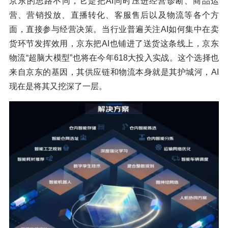
京东的思路不同，它是把AI同时压进经营诊断、商品运
营、营销投放、直播转化、客服售后以及物流等各个方
面，直接参与经营决策。当行业普遍关注AI如何集中在卖
货环节发挥效用，京东把AI也铺进了送货这条线上，京东
物流“超脑大模型”也将在今年618大投入实战。这个选择也
来自京东的基因，其供应链和物流本身就是其护城河，AI
现在是将其又挖深了一层。