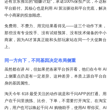
还有京东推出的“稳赚计划”，承诺100%保投产比，不达标
平台赔付。其核心也是利用 AI 算法驱动和平台兜底，解决
中小商家的投放顾虑。
免费用、不费力、用完结果看得见——这三个动作下来，
那些没有专业投手、没有试错预算、没有技术储备的中小
商家，因为AI才算真正能和头部玩家站在同一个大促舞台
上。
同一方向下，不同基因决定布局侧重
虽然都在讲 AI，但如果把各家平台拆开看，他们在今年 AI
上侧重点仍是有一定差异。这种差异，本质上源自平台自
身的基因属性。
淘天今年 618 最受关注的动作就是和千问APP的打通。用
户在千问里挑拣、比价、下单，不需要打开淘宝。在淘宝
内，用户也可以唤起千问 AI 购物助手，使用AI 帮你买、AI