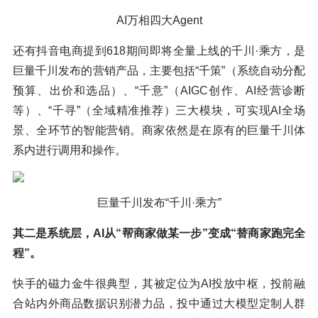
AI万相四大Agent
还有抖音电商提到618期间即将全量上线的千川·乘方，是
巨量千川发布的营销产品，主要包括“千策”（系统自动分配
预算、出价和选品）、“千意”（AIGC创作、AI经营诊断
等）、“千寻”（全域精准推荐）三大模块，可实现AI全场
景、全环节的智能营销。商家依然是在原有的巨量千川体
系内进行调用和操作。
巨量千川发布“千川·乘方”
其二是系统层，AI从“帮商家做某一步”变成“替商家跑完全
程”。
快手的磁力金牛很典型，其被定位为AI投放中枢，投前融
合站内外商品数据识别潜力品，投中通过大模型定制人群