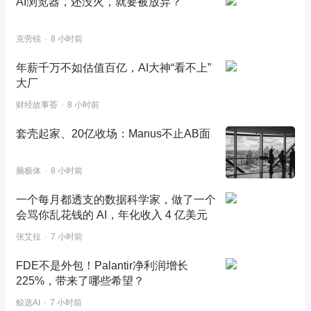
AI浏览器，还没火，就要被放弃？
克劳锐
8 小时前
年薪千万不如估值百亿，AI大神“看不上”
大厂
财经故事荟
8 小时前
套壳起家、20亿收场：Manus不止AB面
脑极体
8 小时前
一个每月都透支的数据科学家，做了一个
会骂你乱花钱的 AI，年化收入 4 亿美元
张艾拉
7 小时前
FDE不是外包！Palantir净利润增长
225%，带来了哪些希望？
鲸选AI
7 小时前