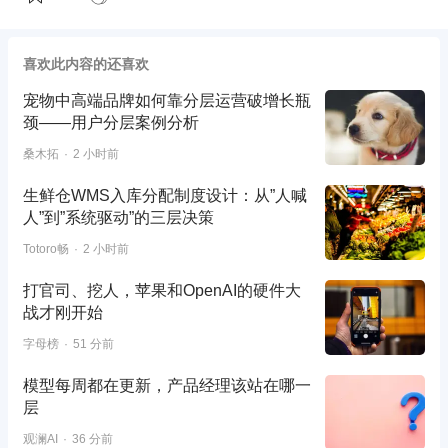
喜欢此内容的还喜欢
宠物中高端品牌如何靠分层运营破增长瓶
颈——用户分层案例分析
桑木拓
2 小时前
生鲜仓WMS入库分配制度设计：从”人喊
人”到”系统驱动”的三层决策
Totoro畅
2 小时前
打官司、挖人，苹果和OpenAI的硬件大
战才刚开始
字母榜
51 分前
模型每周都在更新，产品经理该站在哪一
层
观澜AI
36 分前