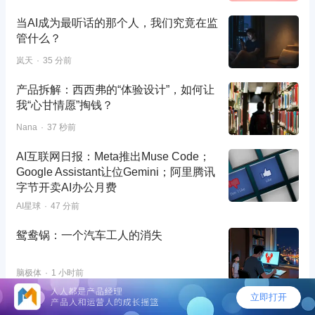
当AI成为最听话的那个人，我们究竟在监
管什么？
岚天
35 分前
产品拆解：西西弗的“体验设计”，如何让
我“心甘情愿”掏钱？
Nana
37 秒前
AI互联网日报：Meta推出Muse Code；
Google Assistant让位Gemini；阿里腾讯
字节开卖AI办公月费
AI星球
47 分前
鸳鸯锅：一个汽车工人的消失
脑极体
1 小时前
WorkBuddy能否一直赢？