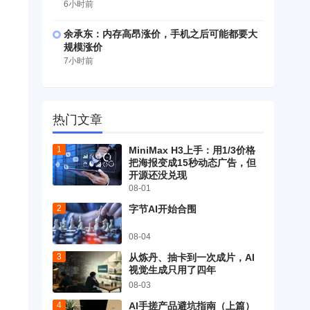
6小时前
余承东：内存高昂涨价，手机之后可能都要大
规模涨价
7小时前
热门文章
MiniMax H3上手：用1/3价格
把海报变成15秒动态广告，但
开源还没兑现
08-01
字节AI开始合围
们
08-04
从炼丹、抽卡到一次成片，AI
视觉生成只用了四年
08-03
AI手搓产品避坑指南（上篇）