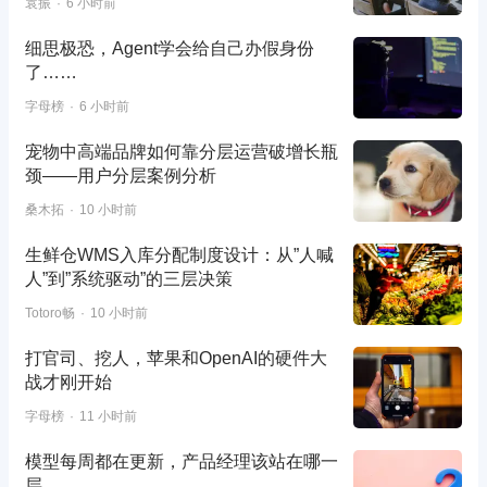
袁振
6 小时前
细思极恐，Agent学会给自己办假身份
了……
字母榜
6 小时前
宠物中高端品牌如何靠分层运营破增长瓶
颈——用户分层案例分析
桑木拓
10 小时前
生鲜仓WMS入库分配制度设计：从”人喊
人”到”系统驱动”的三层决策
Totoro畅
10 小时前
打官司、挖人，苹果和OpenAI的硬件大
战才刚开始
字母榜
11 小时前
模型每周都在更新，产品经理该站在哪一
层