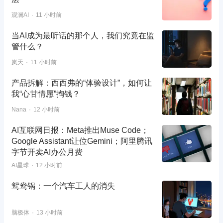
观澜AI
11 小时前
当AI成为最听话的那个人，我们究竟在监
管什么？
岚天
11 小时前
产品拆解：西西弗的“体验设计”，如何让
我“心甘情愿”掏钱？
Nana
12 小时前
AI互联网日报：Meta推出Muse Code；
Google Assistant让位Gemini；阿里腾讯
字节开卖AI办公月费
AI星球
12 小时前
鸳鸯锅：一个汽车工人的消失
脑极体
13 小时前