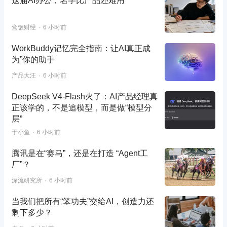
这届AI办公，名字比产品还难用
盒饭财经
6 小时前
WorkBuddy记忆完全指南：让AI真正成
为”你的助手
产品大汪
6 小时前
DeepSeek V4-Flash火了：AI产品经理真
正该学的，不是追模型，而是做“模型分
层”
于小鱼
6 小时前
腾讯是在“赛马”，还是在打造 “Agent工
厂”？
深流研究所
6 小时前
当我们把所有“笨功夫”交给AI，创造力还
剩下多少？