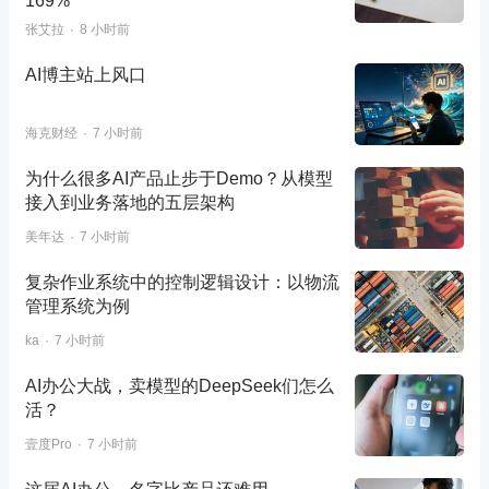
169%
张艾拉
8 小时前
AI博主站上风口
海克财经
7 小时前
为什么很多AI产品止步于Demo？从模型
接入到业务落地的五层架构
美年达
7 小时前
复杂作业系统中的控制逻辑设计：以物流
管理系统为例
ka
7 小时前
AI办公大战，卖模型的DeepSeek们怎么
活？
壹度Pro
7 小时前