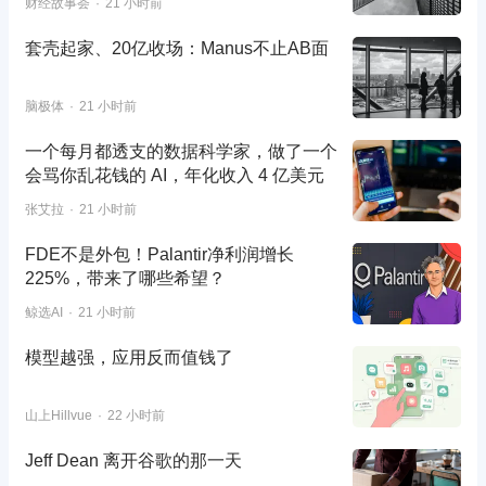
财经故事荟
21 小时前
套壳起家、20亿收场：Manus不止AB面
脑极体
21 小时前
一个每月都透支的数据科学家，做了一个
会骂你乱花钱的 AI，年化收入 4 亿美元
张艾拉
21 小时前
FDE不是外包！Palantir净利润增长
225%，带来了哪些希望？
鲸选AI
21 小时前
模型越强，应用反而值钱了
山上Hillvue
22 小时前
Jeff Dean 离开谷歌的那一天