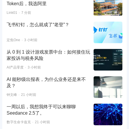
Token后，我选阿里
Link01
7 分前
飞书钉钉，怎么就成了“老登”？
定焦One
3 小时前
从 0 到 1 设计游戏发票中台：如何接住玩
家投诉与税务风险
AI产品零度
3 小时前
AI 能秒级出报表，为什么业务还是来不
及？
钟文峰
21 小时前
一周以后，我想我终于可以来聊聊
Seedance 2.5了。
数字生命卡兹克
21 小时前