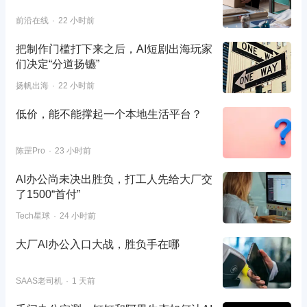
前沿在线
22 小时前
把制作门槛打下来之后，AI短剧出海玩家
们决定“分道扬镳”
扬帆出海
22 小时前
低价，能不能撑起一个本地生活平台？
陈罡Pro
23 小时前
AI办公尚未决出胜负，打工人先给大厂交
了1500“首付”
Tech星球
24 小时前
大厂AI办公入口大战，胜负手在哪
SAAS老司机
1 天前