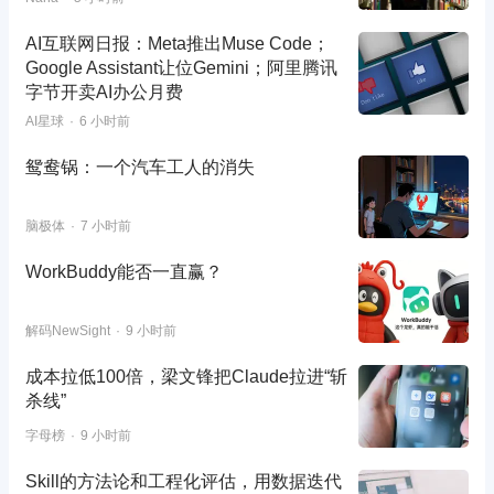
AI互联网日报：Meta推出Muse Code；
Google Assistant让位Gemini；阿里腾讯
字节开卖AI办公月费
AI星球
6 小时前
鸳鸯锅：一个汽车工人的消失
脑极体
7 小时前
WorkBuddy能否一直赢？
解码NewSight
9 小时前
成本拉低100倍，梁文锋把Claude拉进“斩
杀线”
字母榜
9 小时前
Skill的方法论和工程化评估，用数据迭代