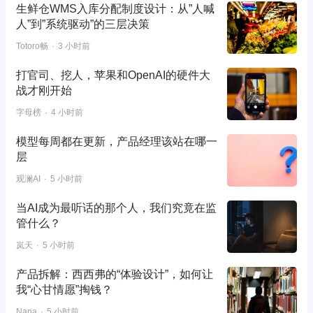
生鲜仓WMS入库分配制度设计：从”人喊
人”到”系统驱动”的三层决策
Totoro畅
3 小时前
打官司、挖人，苹果和OpenAI的硬件大
战才刚开始
字母榜
4 小时前
模型每周都在更新，产品经理该站在哪一
层
观澜AI
5 小时前
当AI成为最听话的那个人，我们究竟在监
管什么？
岚天
5 小时前
产品拆解：西西弗的“体验设计”，如何让
我“心甘情愿”掏钱？
Nana
5 小时前