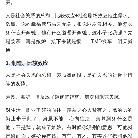
买。
人是社会关系的总和，比较效应+社会剧场效应催生需求、
欲望。你的幸福感与马云无关，和你朋友最相关。他怎么
凭什么开奔驰，他有什么道理开奔驰，这小子比我强？先
是羡慕、再是嫉妒，接下来就是恨——TMD换车，明天就
换。
3. 制造、比较效应
人是社会关系的总和，羡慕嫉妒恨，是在关系的远近中持
续的发酵。
羡慕、嫉妒、恨反应了嫉妒的结构、层次和来龙去脉。
对生活、职业美好的向往，羡慕之心人皆有之，离的远的
就止步于此了，身虽不能、心向往之，羡慕到凭什么是
他，不是我，就成了嫉妒。有时候你没别的意思，可他就
是嫉妒你，嫉妒你有钱、有车、有才、其实这些都和他没