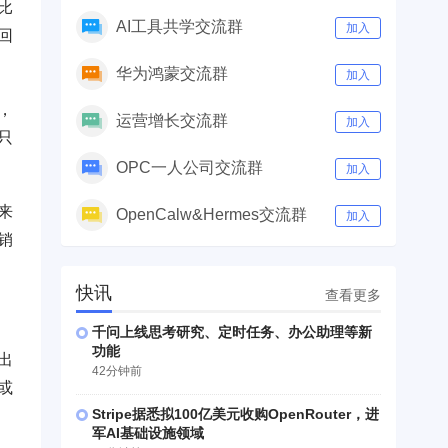
比
AI工具共学交流群
加入
回
华为鸿蒙交流群
加入
，
运营增长交流群
加入
只
OPC一人公司交流群
加入
来
OpenCalw&Hermes交流群
加入
销
快讯
查看更多
千问上线思考研究、定时任务、办公助理等新
功能
出
42分钟前
或
Stripe据悉拟100亿美元收购OpenRouter，进
军AI基础设施领域