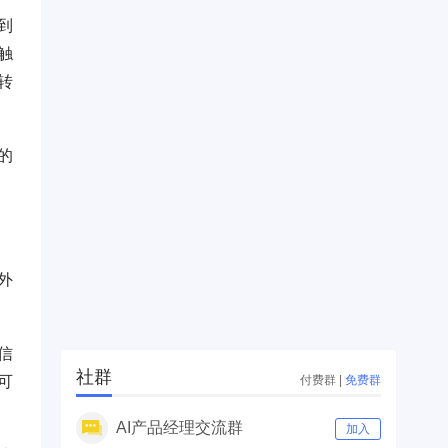
到
触
转
的
外
信
社群
付费群
|
免费群
可
AI产品经理交流群
加入