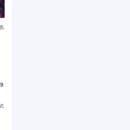
也
家
微
式
，