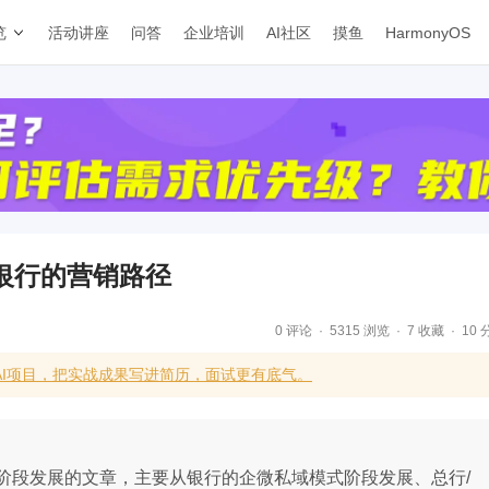
览
活动讲座
问答
企业培训
AI社区
摸鱼
HarmonyOS
银行的营销路径
0 评论
5315 浏览
7 收藏
10 
AI项目，把实战成果写进简历，面试更有底气。
阶段发展的文章，主要从银行的企微私域模式阶段发展、总行/