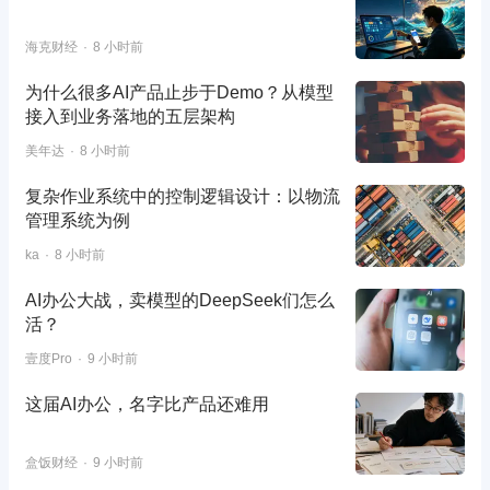
海克财经
8 小时前
为什么很多AI产品止步于Demo？从模型
接入到业务落地的五层架构
美年达
8 小时前
复杂作业系统中的控制逻辑设计：以物流
管理系统为例
ka
8 小时前
AI办公大战，卖模型的DeepSeek们怎么
活？
壹度Pro
9 小时前
这届AI办公，名字比产品还难用
盒饭财经
9 小时前