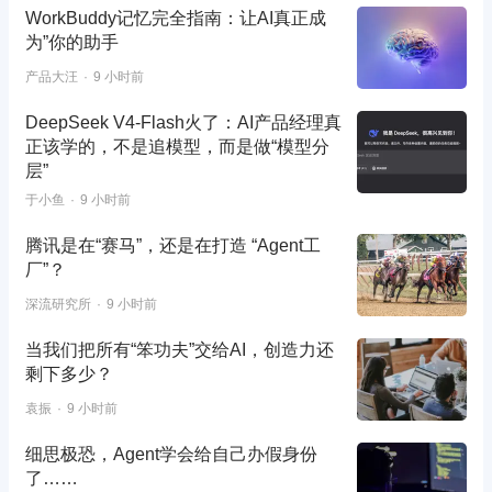
WorkBuddy记忆完全指南：让AI真正成
为”你的助手
产品大汪
9 小时前
DeepSeek V4-Flash火了：AI产品经理真
正该学的，不是追模型，而是做“模型分
层”
于小鱼
9 小时前
腾讯是在“赛马”，还是在打造 “Agent工
厂”？
深流研究所
9 小时前
当我们把所有“笨功夫”交给AI，创造力还
剩下多少？
袁振
9 小时前
细思极恐，Agent学会给自己办假身份
了……