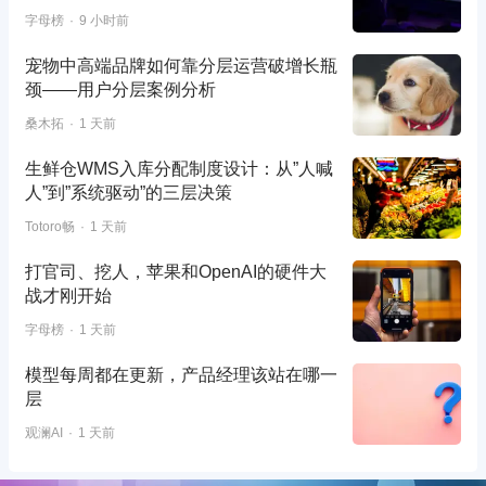
字母榜
9 小时前
宠物中高端品牌如何靠分层运营破增长瓶
颈——用户分层案例分析
桑木拓
1 天前
生鲜仓WMS入库分配制度设计：从”人喊
人”到”系统驱动”的三层决策
Totoro畅
1 天前
打官司、挖人，苹果和OpenAI的硬件大
战才刚开始
字母榜
1 天前
模型每周都在更新，产品经理该站在哪一
层
观澜AI
1 天前