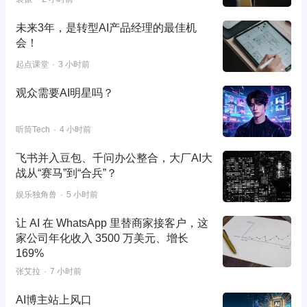
未来3年，是转型AI产品经理的最佳机
会！
起点课堂
3 小时前
观众需要AI明星吗？
听筒Tech
4 小时前
飞书并入豆包、千问办公整合，大厂AI大
战从“赛马”到“合兵”？
娱乐独角兽
5 小时前
让 AI 在 WhatsApp 里替商家接客户，这
家公司年化收入 3500 万美元、增长
169%
张艾拉
7 小时前
AI博主站上风口