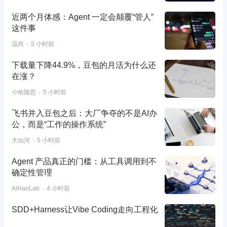
近两个月体感：Agent 一定会颠覆“管人”
这件事
温尚
5 小时前
下载量下降44.9%，豆包的月活为什么还
在涨？
小哈随思
5 小时前
飞书并入豆包之后：大厂争夺的不是AI办
公，而是“工作的操作系统”
大仙河
5 小时前
Agent 产品真正的门槛：从工具调用到不
确定性管理
AiHanLab
4 小时前
SDD+Harness让Vibe Coding走向工程化