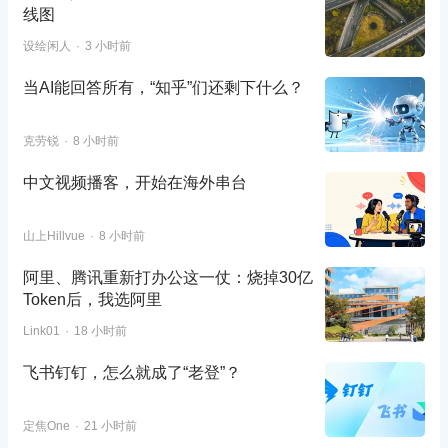
线图
设绘闲人
3 小时前
当AI能回答所有，“知乎”们还剩下什么？
克劳锐
8 小时前
中文视频播客，开始在海外串台
山上Hillvue
8 小时前
阿里、腾讯重新打办公这一仗：烧掉30亿
Token后，我选阿里
Link01
18 小时前
飞书钉钉，怎么就成了“老登”？
定焦One
21 小时前