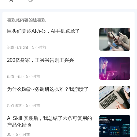
喜欢此内容的还喜欢
巨头们竞逐AI办公，AI手机尴尬了
识礁Farsight
5 小时前
200亿身家，王兴兴告别王兴兴
山农下山
5 小时前
为什么B端业务调研这么难？我崩溃了
起点课堂
5 小时前
AI Skill 实践后，我总结了六条可复用的
产品化经验
JC
5 小时前