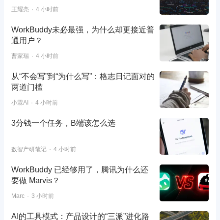
王耀亮
4 小时前
WorkBuddy未必最强，为什么却更接近普
通用户？
曹家瑞
4 小时前
从“不会写”到“为什么写”：格志日记面对的
两道门槛
小霖AI
4 小时前
3分钱一个任务，B端该怎么选
数智产研笔记
4 小时前
WorkBuddy 已经够用了，腾讯为什么还
要做 Marvis？
Marc
3 小时前
AI的工具模式：产品设计的“三派”进化路