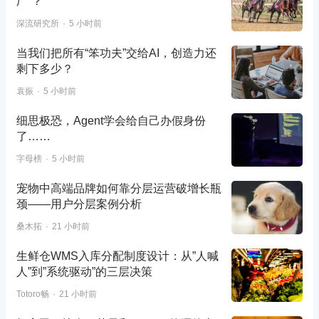
厂”？
深流研究所
5 小时前
当我们把所有“笨功夫”交给AI，创造力还
剩下多少？
袁振
5 小时前
细思极恐，Agent学会给自己办假身份
了……
字母榜
5 小时前
宠物中高端品牌如何靠分层运营破增长瓶
颈——用户分层案例分析
桑木拓
21 小时前
生鲜仓WMS入库分配制度设计：从”人喊
人”到”系统驱动”的三层决策
Totoro畅
21 小时前