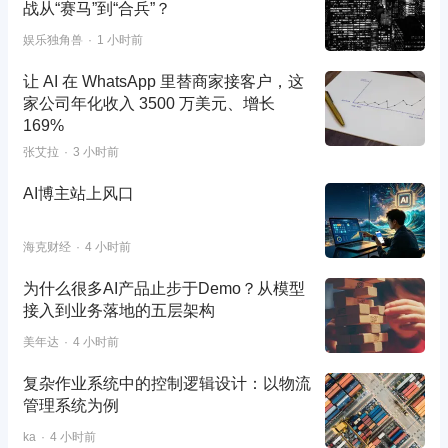
战从“赛马”到“合兵”？
娱乐独角兽
1 小时前
让 AI 在 WhatsApp 里替商家接客户，这
家公司年化收入 3500 万美元、增长
169%
张艾拉
3 小时前
AI博主站上风口
海克财经
4 小时前
为什么很多AI产品止步于Demo？从模型
接入到业务落地的五层架构
美年达
4 小时前
复杂作业系统中的控制逻辑设计：以物流
管理系统为例
ka
4 小时前