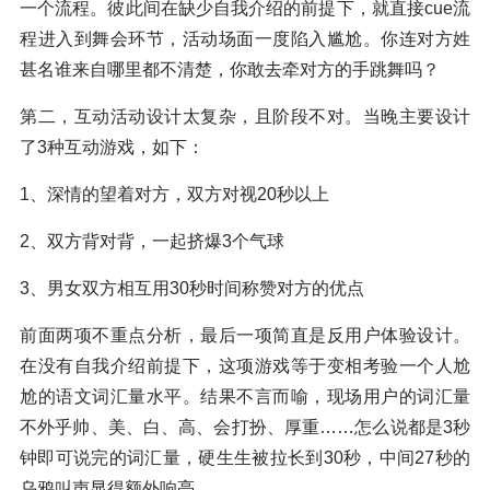
一个流程。彼此间在缺少自我介绍的前提下，就直接cue流
程进入到舞会环节，活动场面一度陷入尴尬。你连对方姓
甚名谁来自哪里都不清楚，你敢去牵对方的手跳舞吗？
第二，互动活动设计太复杂，且阶段不对。当晚主要设计
了3种互动游戏，如下：
1、深情的望着对方，双方对视20秒以上
2、双方背对背，一起挤爆3个气球
3、男女双方相互用30秒时间称赞对方的优点
前面两项不重点分析，最后一项简直是反用户体验设计。
在没有自我介绍前提下，这项游戏等于变相考验一个人尬
尬的语文词汇量水平。结果不言而喻，现场用户的词汇量
不外乎帅、美、白、高、会打扮、厚重……怎么说都是3秒
钟即可说完的词汇量，硬生生被拉长到30秒，中间27秒的
乌鸦叫声显得额外响亮。