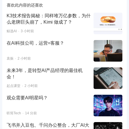
喜欢此内容的还喜欢
K3技术报告揭秘：同样堆万亿参数，为什
么老牌巨头崩了，Kimi 做成了？
鲸选AI
3 小时前
在AI科技公司，运营=客服？
袁振
2 小时前
未来3年，是转型AI产品经理的最佳机
会！
起点课堂
2 小时前
观众需要AI明星吗？
听筒Tech
14 分前
飞书并入豆包、千问办公整合，大厂AI大