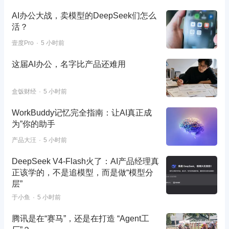
AI办公大战，卖模型的DeepSeek们怎么
活？
壹度Pro
5 小时前
这届AI办公，名字比产品还难用
盒饭财经
5 小时前
WorkBuddy记忆完全指南：让AI真正成
为”你的助手
产品大汪
5 小时前
DeepSeek V4-Flash火了：AI产品经理真
正该学的，不是追模型，而是做“模型分
层”
于小鱼
5 小时前
腾讯是在“赛马”，还是在打造 “Agent工