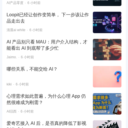
AI产品零度
6 小时前
Loopit已经让创作变简单， 下一步该让作
品走出去
清晨ai white
6 小时前
AI 产品别只看 MAU：用户介入结构，才
能看出 AI 到底帮了多少忙
Jaimo.
6 小时前
哪些关系，不能交给 AI？
kiki
6 小时前
心理需求如此普遍，为什么心理 App 仍
然很难成为刚需？
AI旧西
6 小时前
爱奇艺接入 AI 后，是否真的降低了影视