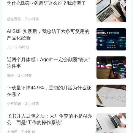
为什么B端业务调研这么难？我崩溃了
起点课堂
2 小时前
AI Skill 实践后，我总结了六条可复用的
产品化经验
JC
2 小时前
近两个月体感：Agent 一定会颠覆“管人”
这件事
温尚
2 小时前
下载量下降44.9%，豆包的月活为什么还
在涨？
小哈随思
2 小时前
飞书并入豆包之后：大厂争夺的不是AI办
公，而是“工作的操作系统”
大仙河
2 小时前