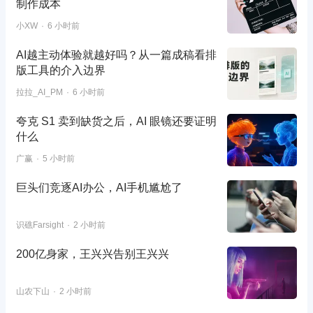
制作成本
小XW
6 小时前
AI越主动体验就越好吗？从一篇成稿看排
版工具的介入边界
拉拉_AI_PM
6 小时前
夸克 S1 卖到缺货之后，AI 眼镜还要证明
什么
广赢
5 小时前
巨头们竞逐AI办公，AI手机尴尬了
识礁Farsight
2 小时前
200亿身家，王兴兴告别王兴兴
山农下山
2 小时前