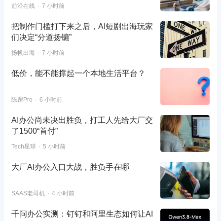
前沿在线
7 小时前
把制作门槛打下来之后，AI短剧出海玩家
们决定“分道扬镳”
扬帆出海
7 小时前
低价，能不能撑起一个本地生活平台？
陈罡Pro
6 小时前
AI办公尚未决出胜负，打工人先给大厂交
了1500“首付”
Tech星球
5 小时前
大厂AI办公入口大战，胜负手在哪
SAAS老司机
4 小时前
千问办公实测：钉钉和阿里生态如何让AI