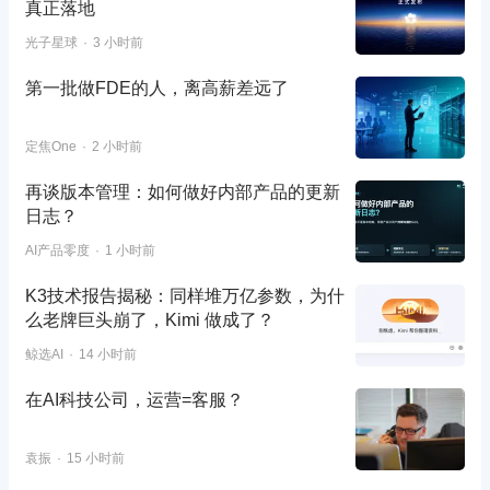
真正落地
光子星球
3 小时前
第一批做FDE的人，离高薪差远了
定焦One
2 小时前
再谈版本管理：如何做好内部产品的更新
日志？
AI产品零度
1 小时前
K3技术报告揭秘：同样堆万亿参数，为什
么老牌巨头崩了，Kimi 做成了？
鲸选AI
14 小时前
在AI科技公司，运营=客服？
袁振
15 小时前