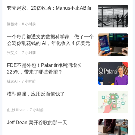
套壳起家、20亿收场：Manus不止AB面
脑极体
8 小时前
一个每月都透支的数据科学家，做了一个
会骂你乱花钱的 AI，年化收入 4 亿美元
张艾拉
7 小时前
FDE不是外包！Palantir净利润增长
225%，带来了哪些希望？
鲸选AI
7 小时前
模型越强，应用反而值钱了
山上Hillvue
7 小时前
Jeff Dean 离开谷歌的那一天