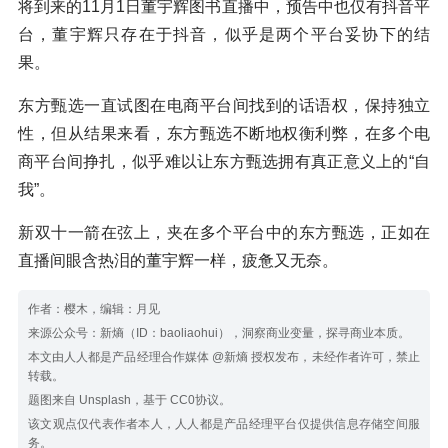
将到来的11月1日董宇辉图书直播中，预告中也仅有抖音平
台，董宇辉只存在于抖音，似乎是两个平台妥协下的结
果。
东方甄选一直试图在电商平台间找到的话语权，保持独立
性，但从结果来看，东方甄选不断地权衡利弊，在多个电
商平台间挣扎，似乎难以让东方甄选拥有真正意义上的“自
我”。
新双十一箭在弦上，夹在多个平台中的东方甄选，正如在
直播间眼含热泪的董宇辉一样，疲惫又无奈。
作者：樱木，编辑：月见
来源公众号：新熵（ID：baoliaohui），洞察商业变量，探寻商业本质。
本文由人人都是产品经理合作媒体 @新熵 授权发布，未经作者许可，禁止
转载。
题图来自 Unsplash，基于 CC0协议。
该文观点仅代表作者本人，人人都是产品经理平台仅提供信息存储空间服
务。