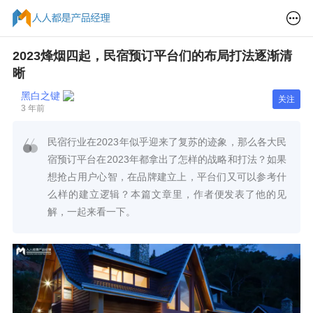
2023烽烟四起，民宿预订平台们的布局打法逐渐清
晰
黑白之键
关注
3 年前
民宿行业在2023年似乎迎来了复苏的迹象，那么各大民
宿预订平台在2023年都拿出了怎样的战略和打法？如果
想抢占用户心智，在品牌建立上，平台们又可以参考什
么样的建立逻辑？本篇文章里，作者便发表了他的见
解，一起来看一下。