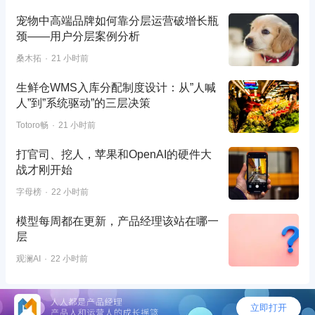
宠物中高端品牌如何靠分层运营破增长瓶
颈——用户分层案例分析
桑木拓
21 小时前
生鲜仓WMS入库分配制度设计：从”人喊
人”到”系统驱动”的三层决策
Totoro畅
21 小时前
打官司、挖人，苹果和OpenAI的硬件大
战才刚开始
字母榜
22 小时前
模型每周都在更新，产品经理该站在哪一
层
观澜AI
22 小时前
©2026 - 人人都是产品经理