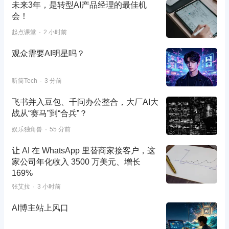
未来3年，是转型AI产品经理的最佳机
会！
起点课堂
2 小时前
观众需要AI明星吗？
听筒Tech
3 分前
飞书并入豆包、千问办公整合，大厂AI大
战从“赛马”到“合兵”？
娱乐独角兽
55 分前
让 AI 在 WhatsApp 里替商家接客户，这
家公司年化收入 3500 万美元、增长
169%
张艾拉
3 小时前
AI博主站上风口