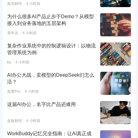
海克财经
4 小时前
为什么很多AI产品止步于Demo？从模型
接入到业务落地的五层架构
美年达
4 小时前
复杂作业系统中的控制逻辑设计：以物流
管理系统为例
ka
4 小时前
AI办公大战，卖模型的DeepSeek们怎么
活？
壹度Pro
4 小时前
这届AI办公，名字比产品还难用
盒饭财经
4 小时前
WorkBuddy记忆完全指南：让AI真正成