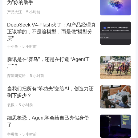
为”你的助手
产品大汪
5 小时前
DeepSeek V4-Flash火了：AI产品经理真
正该学的，不是追模型，而是做“模型分
层”
于小鱼
5 小时前
腾讯是在“赛马”，还是在打造 “Agent工
厂”？
深流研究所
5 小时前
当我们把所有“笨功夫”交给AI，创造力还
剩下多少？
袁振
5 小时前
细思极恐，Agent学会给自己办假身份
了……
字母榜
5 小时前