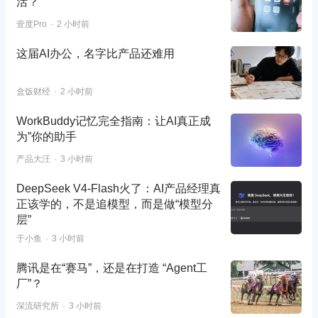
活？
壹度Pro
2 小时前
这届AI办公，名字比产品还难用
盒饭财经
2 小时前
WorkBuddy记忆完全指南：让AI真正成
为”你的助手
产品大汪
3 小时前
DeepSeek V4-Flash火了：AI产品经理真
正该学的，不是追模型，而是做“模型分
层”
于小鱼
3 小时前
腾讯是在“赛马”，还是在打造 “Agent工
厂”？
深流研究所
3 小时前