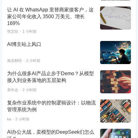
让 AI 在 WhatsApp 里替商家接客户，这
家公司年化收入 3500 万美元、增长
169%
张艾拉
1 小时前
AI博主站上风口
海克财经
2 小时前
为什么很多AI产品止步于Demo？从模型
接入到业务落地的五层架构
美年达
2 小时前
复杂作业系统中的控制逻辑设计：以物流
管理系统为例
ka
2 小时前
AI办公大战，卖模型的DeepSeek们怎么