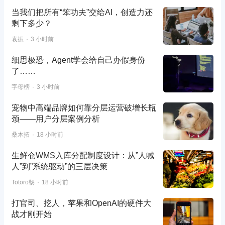
当我们把所有“笨功夫”交给AI，创造力还
剩下多少？
袁振
3 小时前
细思极恐，Agent学会给自己办假身份
了……
字母榜
3 小时前
宠物中高端品牌如何靠分层运营破增长瓶
颈——用户分层案例分析
桑木拓
18 小时前
生鲜仓WMS入库分配制度设计：从”人喊
人”到”系统驱动”的三层决策
Totoro畅
18 小时前
打官司、挖人，苹果和OpenAI的硬件大
战才刚开始