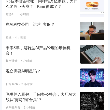
K3技术报告揭秘：同样堆万亿参数，为什
么老牌巨头崩了，Kimi 做成了？
鲸选AI
5 小时前
在AI科技公司，运营=客服？
袁振
4 小时前
未来3年，是转型AI产品经理的最佳机
会！
起点课堂
4 小时前
观众需要AI明星吗？
听筒Tech
2 小时前
飞书并入豆包、千问办公整合，大厂AI大
战从“赛马”到“合兵”？
娱乐独角兽
1 小时前