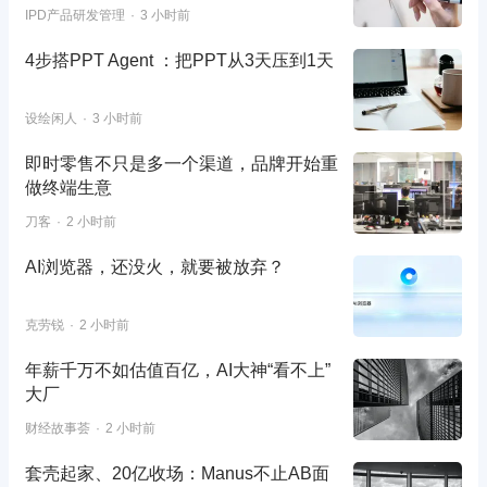
IPD产品研发管理
3 小时前
4步搭PPT Agent ：把PPT从3天压到1天
设绘闲人
3 小时前
即时零售不只是多一个渠道，品牌开始重
做终端生意
刀客
2 小时前
AI浏览器，还没火，就要被放弃？
克劳锐
2 小时前
年薪千万不如估值百亿，AI大神“看不上”
大厂
财经故事荟
2 小时前
套壳起家、20亿收场：Manus不止AB面