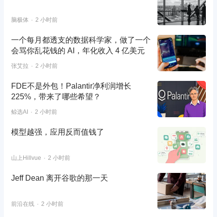
脑极体
2 小时前
一个每月都透支的数据科学家，做了一个
会骂你乱花钱的 AI，年化收入 4 亿美元
张艾拉
2 小时前
FDE不是外包！Palantir净利润增长
225%，带来了哪些希望？
鲸选AI
2 小时前
模型越强，应用反而值钱了
山上Hillvue
2 小时前
Jeff Dean 离开谷歌的那一天
前沿在线
2 小时前