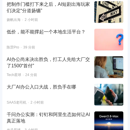
把制作门槛打下来之后，AI短剧出海玩家
们决定“分道扬镳”
扬帆出海
2 小时前
低价，能不能撑起一个本地生活平台？
陈罡Pro
39 分前
AI办公尚未决出胜负，打工人先给大厂交
了1500“首付”
Tech星球
24 分前
大厂AI办公入口大战，胜负手在哪
SAAS老司机
2 小时前
千问办公实测：钉钉和阿里生态如何让AI
真正落地
光子星球
3 小时前