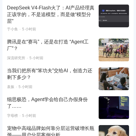
DeepSeek V4-Flash火了：AI产品经理真
正该学的，不是追模型，而是做“模型分
层”
于小鱼
5 小时前
腾讯是在“赛马”，还是在打造 “Agent工
厂”？
深流研究所
5 小时前
当我们把所有“笨功夫”交给AI，创造力还
剩下多少？
袁振
5 小时前
细思极恐，Agent学会给自己办假身份
了……
字母榜
5 小时前
宠物中高端品牌如何靠分层运营破增长瓶
颈——用户分层案例分析