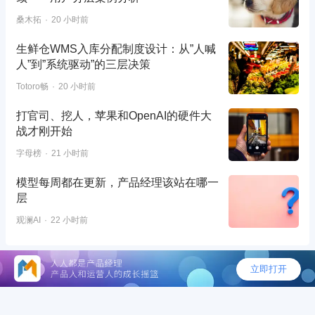
桑木拓
20 小时前
生鲜仓WMS入库分配制度设计：从”人喊
人”到”系统驱动”的三层决策
Totoro畅
20 小时前
打官司、挖人，苹果和OpenAI的硬件大
战才刚开始
字母榜
21 小时前
模型每周都在更新，产品经理该站在哪一
层
观澜AI
22 小时前
©2026 - 人人都是产品经理