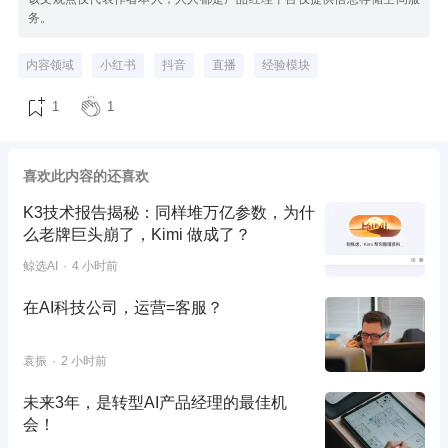
务。
内容领域
小红书
抖音
直播
经验模块
1
1
喜欢此内容的还喜欢
K3技术报告揭秘：同样堆万亿参数，为什
么老牌巨头崩了，Kimi 做成了？
鲸选AI
4 小时前
在AI科技公司，运营=客服？
袁振
2 小时前
未来3年，是转型AI产品经理的最佳机
会！