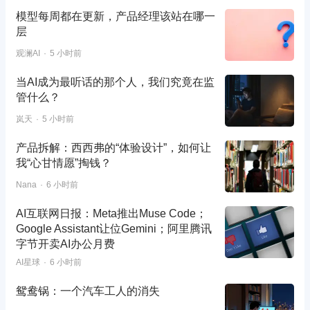
模型每周都在更新，产品经理该站在哪一
层
观澜AI
5 小时前
当AI成为最听话的那个人，我们究竟在监
管什么？
岚天
5 小时前
产品拆解：西西弗的“体验设计”，如何让
我“心甘情愿”掏钱？
Nana
6 小时前
AI互联网日报：Meta推出Muse Code；
Google Assistant让位Gemini；阿里腾讯
字节开卖AI办公月费
AI星球
6 小时前
鸳鸯锅：一个汽车工人的消失