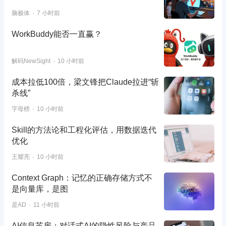
脑极体
7 小时前
WorkBuddy能否一直赢？
解码NewSight
10 小时前
成本拉低100倍，梁文锋把Claude拉进“斩
杀线”
字母榜
10 小时前
Skill的方法论和工程化评估，用数据迭代
优化
王耀亮
10 小时前
Context Graph：记忆的正确存储方式不
是向量库，是图
是AD
11 小时前
AI信息茧房：对话式AI的隐性风险与产品