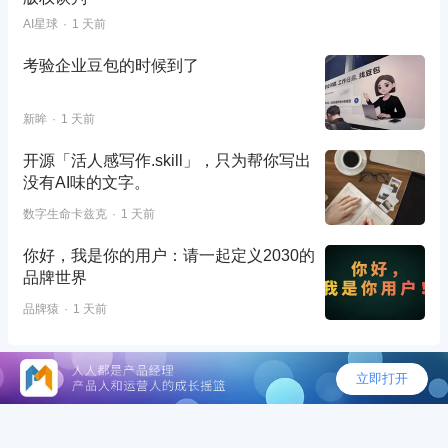
AI星球
1 天前
考验企业豆包的时候到了
新眸
1 天前
开源「活人感写作.skill」，只为帮你写出
没有AI味的文字。
数字生命卡兹克
1 天前
你好，我是你的用户：请一起定义2030的
品牌世界
品牌猿
1 天前
©2026 - 人人都是产品经理