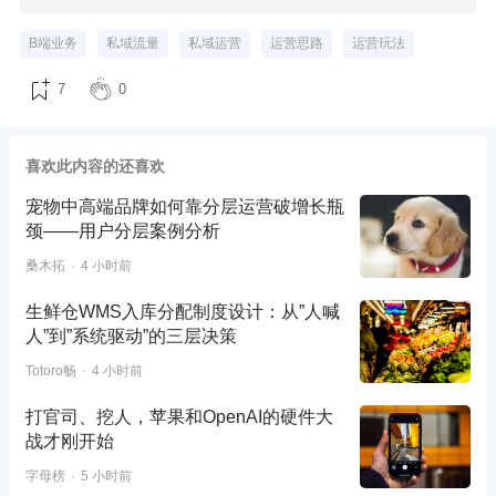
B端业务
私域流量
私域运营
运营思路
运营玩法
7
0
喜欢此内容的还喜欢
宠物中高端品牌如何靠分层运营破增长瓶
颈——用户分层案例分析
桑木拓
4 小时前
生鲜仓WMS入库分配制度设计：从”人喊
人”到”系统驱动”的三层决策
Totoro畅
4 小时前
打官司、挖人，苹果和OpenAI的硬件大
战才刚开始
字母榜
5 小时前