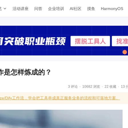
览
活动讲座
问答
企业培训
AI社区
摸鱼
HarmonyOS
作是怎样炼成的？
3 评论
10682 浏览
22 收藏
13 
到Coze/Dify工作流，学会把工具串成真正服务业务的流程和可落地方案。