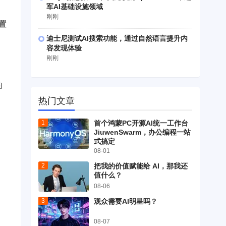
军AI基础设施领域
刚刚
置
迪士尼测试AI搜索功能，通过自然语言提升内
容发现体验
刚刚
的
的
热门文章
首个鸿蒙PC开源AI统一工作台
JiuwenSwarm，办公编程一站
式搞定
08-01
把我的价值赋能给 AI，那我还
值什么？
08-06
观众需要AI明星吗？
08-07