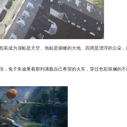
包装成为顶帖是天空、地贴是俯瞰的大地、四周是漂浮的云朵，
段，兔子朱迪乘着那列满载自己希望的火车，穿过色彩斑斓的不