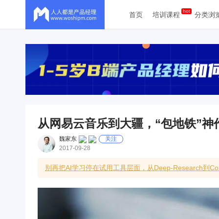
首页
培训课程
分类浏
从网易云音乐到大疆，“包地铁”神
魏家东
关注
2017-09-28
别再把AI学习停在试用工具层面，从Deep-Research