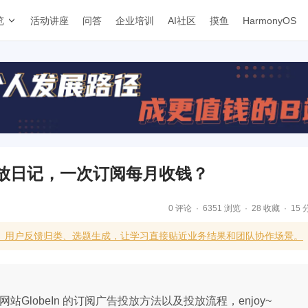
览
活动讲座
问答
企业培训
AI社区
摸鱼
HarmonyOS
的投放日记，一次订阅每月收钱？
0 评论
6351 浏览
28 收藏
15 
级、用户反馈归类、选题生成，让学习直接贴近业务结果和团队协作场景。
站GlobeIn 的订阅广告投放方法以及投放流程，enjoy~