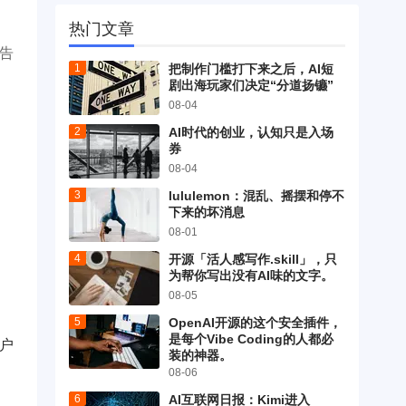
热门文章
广告
把制作门槛打下来之后，AI短
剧出海玩家们决定“分道扬镳”
08-04
AI时代的创业，认知只是入场
券
08-04
lululemon：混乱、摇摆和停不
下来的坏消息
08-01
开源「活人感写作.skill」，只
为帮你写出没有AI味的文字。
08-05
OpenAI开源的这个安全插件，
是每个Vibe Coding的人都必
用户
装的神器。
08-06
AI互联网日报：Kimi进入