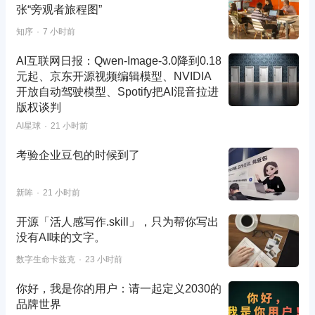
张“旁观者旅程图”
知序
7 小时前
AI互联网日报：Qwen-Image-3.0降到0.18
元起、京东开源视频编辑模型、NVIDIA
开放自动驾驶模型、Spotify把AI混音拉进
版权谈判
AI星球
21 小时前
考验企业豆包的时候到了
新眸
21 小时前
开源「活人感写作.skill」，只为帮你写出
没有AI味的文字。
数字生命卡兹克
23 小时前
你好，我是你的用户：请一起定义2030的
品牌世界