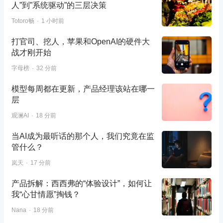
人”到”系统驱动”的三层决策
Totoro畅
1 小时前
打官司、挖人，苹果和OpenAI的硬件大
战才刚开始
字母榜
32 分前
模型每周都在更新，产品经理该站在哪一
层
观澜AI
18 分前
当AI成为最听话的那个人，我们究竟在监
管什么？
岚天
17 分前
产品拆解：西西弗的“体验设计”，如何让
我“心甘情愿”掏钱？
Nana
18 分前