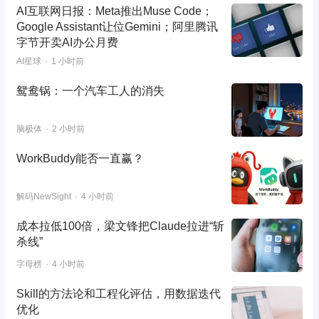
AI互联网日报：Meta推出Muse Code；
Google Assistant让位Gemini；阿里腾讯
字节开卖AI办公月费
AI星球
1 小时前
鸳鸯锅：一个汽车工人的消失
脑极体
2 小时前
WorkBuddy能否一直赢？
解码NewSight
4 小时前
成本拉低100倍，梁文锋把Claude拉进“斩
杀线”
字母榜
4 小时前
Skill的方法论和工程化评估，用数据迭代
优化