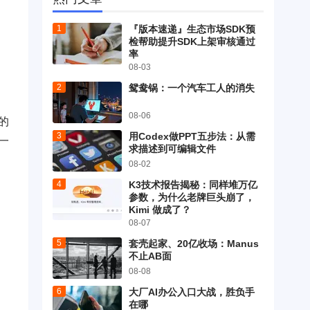
『版本速递』生态市场SDK预
检帮助提升SDK上架审核通过
率
08-03
鸳鸯锅：一个汽车工人的消失
08-06
的
用Codex做PPT五步法：从需
一
求描述到可编辑文件
08-02
K3技术报告揭秘：同样堆万亿
参数，为什么老牌巨头崩了，
Kimi 做成了？
08-07
套壳起家、20亿收场：Manus
不止AB面
08-08
大厂AI办公入口大战，胜负手
在哪