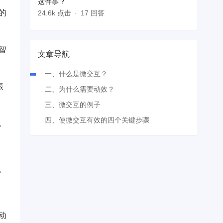
这件事？
的
24.6k 点击
17 回答
智
文章导航
一、什么是微交互？
振
二、为什么需要动效？
三、微交互的例子
四、使微交互有效的四个关键步骤
。
。
动