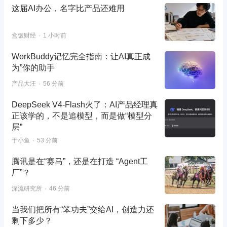
这届AI办公，名字比产品还难用
盒饭财经
1 小时前
WorkBuddy记忆完全指南：让AI真正成
为”你的助手
产品大汪
56 分前
DeepSeek V4-Flash火了：AI产品经理真
正该学的，不是追模型，而是做“模型分
层”
于小鱼
53 分前
腾讯是在“赛马”，还是在打造 “Agent工
厂”？
深流研究所
46 分前
当我们把所有“笨功夫”交给AI，创造力还
剩下多少？