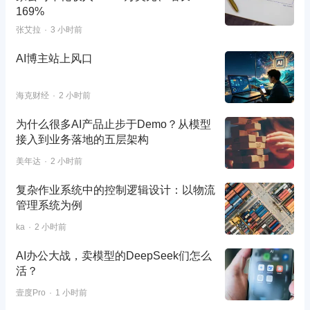
169%
张艾拉
3 小时前
AI博主站上风口
海克财经
2 小时前
为什么很多AI产品止步于Demo？从模型
接入到业务落地的五层架构
美年达
2 小时前
复杂作业系统中的控制逻辑设计：以物流
管理系统为例
ka
2 小时前
AI办公大战，卖模型的DeepSeek们怎么
活？
壹度Pro
1 小时前