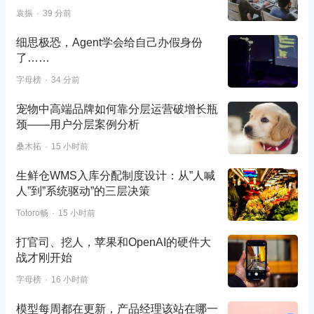
袁振
39 分前
细思极恐，Agent学会给自己办假身份
了……
字母榜
34 分前
宠物中高端品牌如何靠分层运营破增长瓶
颈——用户分层案例分析
桑木拓
15 小时前
生鲜仓WMS入库分配制度设计：从”人喊
人”到”系统驱动”的三层决策
Totoro畅
15 小时前
打官司、挖人，苹果和OpenAI的硬件大
战才刚开始
字母榜
16 小时前
模型每周都在更新，产品经理该站在哪一