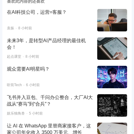
喜欢此内容的还喜欢
在AI科技公司，运营=客服？
袁振
8 小时前
未来3年，是转型AI产品经理的最佳机
会！
起点课堂
8 小时前
观众需要AI明星吗？
听筒Tech
6 小时前
飞书并入豆包、千问办公整合，大厂AI大
战从“赛马”到“合兵”？
娱乐独角兽
5 小时前
让 AI 在 WhatsApp 里替商家接客户，这
家公司年化收入 3500 万美元、增长