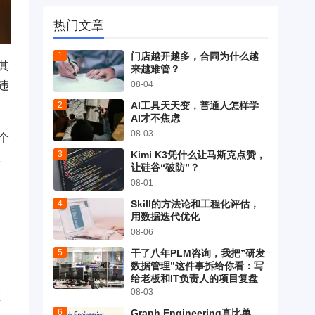
热门文章
门店越开越多，合同为什么越
其
来越难管？
违
08-04
AI工具天天变，普通人怎样学
AI才不焦虑
08-03
个
Kimi K3凭什么让马斯克点赞，
程
让硅谷“破防”？
是
08-01
Skill的方法论和工程化评估，
用数据迭代优化
08-06
干了八年PLM咨询，我把”研发
数据管理”这件事拆给你看：写
给老板和IT负责人的项目复盘
08-03
在
Graph Engineering真比单