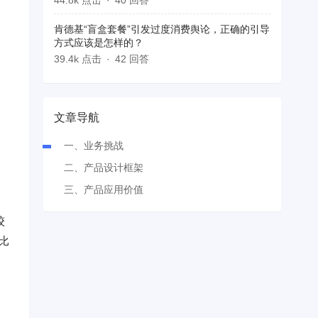
44.8k 点击
40 回答
肯德基“盲盒套餐”引发过度消费舆论，正确的引导
方式应该是怎样的？
39.4k 点击
42 回答
文章导航
一、业务挑战
二、产品设计框架
三、产品应用价值
较
比
，