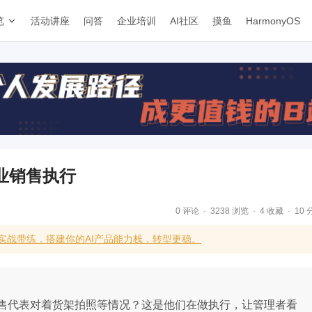
览
活动讲座
问答
企业培训
AI社区
摸鱼
HarmonyOS
业销售执行
0 评论
3238 浏览
4 收藏
10 
合实战带练，搭建你的AI产品能力栈，转型更稳。
售代表对着货架拍照等情况？这是他们在做执行，让管理者看