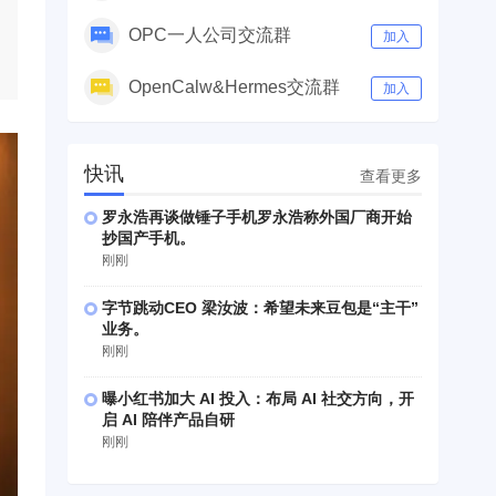
OPC一人公司交流群
加入
OpenCalw&Hermes交流群
加入
快讯
查看更多
罗永浩再谈做锤子手机罗永浩称外国厂商开始
抄国产手机。
刚刚
字节跳动CEO 梁汝波：希望未来豆包是“主干”
业务。
刚刚
曝小红书加大 AI 投入：布局 AI 社交方向，开
启 AI 陪伴产品自研
刚刚