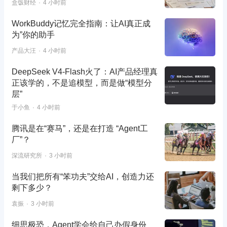
盒饭财经
4 小时前
WorkBuddy记忆完全指南：让AI真正成
为”你的助手
产品大汪
4 小时前
DeepSeek V4-Flash火了：AI产品经理真
正该学的，不是追模型，而是做“模型分
层”
于小鱼
4 小时前
腾讯是在“赛马”，还是在打造 “Agent工
厂”？
深流研究所
3 小时前
当我们把所有“笨功夫”交给AI，创造力还
剩下多少？
袁振
3 小时前
细思极恐，Agent学会给自己办假身份