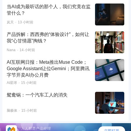
当AI成为最听话的那个人，我们究竟在监
管什么？
岚天
13 小时前
产品拆解：西西弗的“体验设计”，如何让
我“心甘情愿”掏钱？
Nana
14 小时前
AI互联网日报：Meta推出Muse Code；
Google Assistant让位Gemini；阿里腾讯
字节开卖AI办公月费
AI星球
15 小时前
鸳鸯锅：一个汽车工人的消失
脑极体
15 小时前
©2026 - 人人都是产品经理