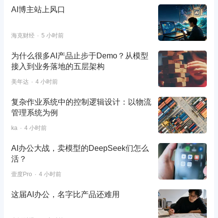
AI博主站上风口
海克财经
5 小时前
为什么很多AI产品止步于Demo？从模型
接入到业务落地的五层架构
美年达
4 小时前
复杂作业系统中的控制逻辑设计：以物流
管理系统为例
ka
4 小时前
AI办公大战，卖模型的DeepSeek们怎么
活？
壹度Pro
4 小时前
这届AI办公，名字比产品还难用