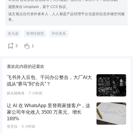
题图来自 Unsplash，基于 CC0 协议。
该文观点仅代表作者本人，人人都是产品经理平台仅提供信息存储空间服
务。
亚马逊
有用性模型
评价体系
3
1
喜欢此内容的还喜欢
飞书并入豆包、千问办公整合，大厂AI大
战从“赛马”到“合兵”？
娱乐独角兽
7 小时前
让 AI 在 WhatsApp 里替商家接客户，这
家公司年化收入 3500 万美元、增长
169%
张艾拉
5 小时前