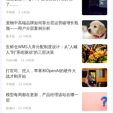
了……
字母榜
3 小时前
宠物中高端品牌如何靠分层运营破增长瓶
颈——用户分层案例分析
桑木拓
12 小时前
生鲜仓WMS入库分配制度设计：从”人喊
人”到”系统驱动”的三层决策
Totoro畅
12 小时前
打官司、挖人，苹果和OpenAI的硬件大
战才刚开始
字母榜
13 小时前
模型每周都在更新，产品经理该站在哪一
层
观澜AI
13 小时前