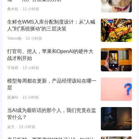
桑木拓
12 小时前
生鲜仓WMS入库分配制度设计：从”人喊
人”到”系统驱动”的三层决策
Totoro畅
12 小时前
打官司、挖人，苹果和OpenAI的硬件大
战才刚开始
字母榜
13 小时前
模型每周都在更新，产品经理该站在哪一
层
观澜AI
13 小时前
当AI成为最听话的那个人，我们究竟在监
管什么？
岚天
13 小时前