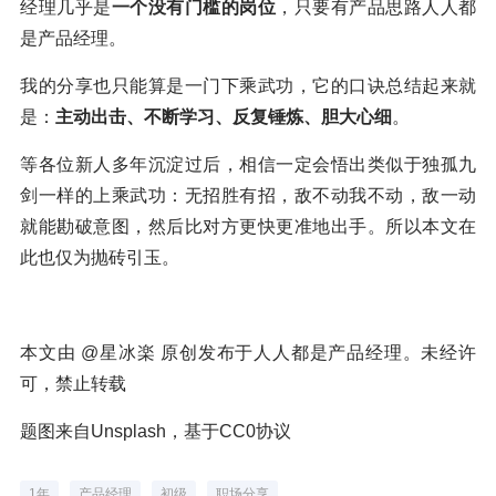
经理几乎是
一个没有门槛的岗位
，只要有产品思路人人都
是产品经理。
我的分享也只能算是一门下乘武功，它的口诀总结起来就
是：
主动出击、不断学习、反复锤炼、胆大心细
。
等各位新人多年沉淀过后，相信一定会悟出类似于独孤九
剑一样的上乘武功：无招胜有招，敌不动我不动，敌一动
就能勘破意图，然后比对方更快更准地出手。所以本文在
此也仅为抛砖引玉。
本文由 @星冰楽 原创发布于人人都是产品经理。未经许
可，禁止转载
题图来自Unsplash，基于CC0协议
1年
产品经理
初级
职场分享