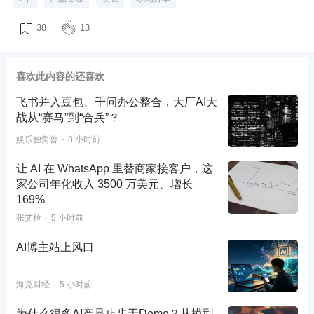
38
13
喜欢此内容的还喜欢
飞书并入豆包、千问办公整合，大厂AI大
战从“赛马”到“合兵”？
娱乐独角兽
8 小时前
让 AI 在 WhatsApp 里替商家接客户，这
家公司年化收入 3500 万美元、增长
169%
张艾拉
5 小时前
AI博主站上风口
海克财经
5 小时前
为什么很多AI产品止步于Demo？从模型