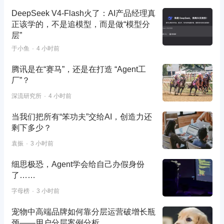
DeepSeek V4-Flash火了：AI产品经理真
正该学的，不是追模型，而是做“模型分
层”
于小鱼
4 小时前
腾讯是在“赛马”，还是在打造 “Agent工
厂”？
深流研究所
4 小时前
当我们把所有“笨功夫”交给AI，创造力还
剩下多少？
袁振
3 小时前
细思极恐，Agent学会给自己办假身份
了……
字母榜
3 小时前
宠物中高端品牌如何靠分层运营破增长瓶
颈——用户分层案例分析