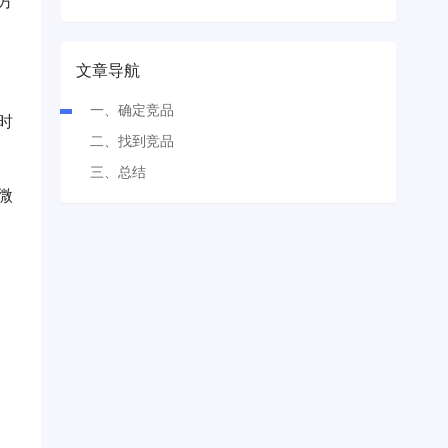
方
文章导航
一、确定竞品
时
二、找到竞品
三、总结
微