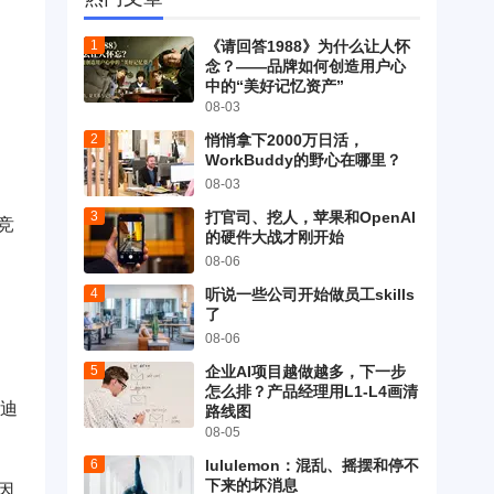
《请回答1988》为什么让人怀
念？——品牌如何创造用户心
中的“美好记忆资产”
08-03
悄悄拿下2000万日活，
WorkBuddy的野心在哪里？
08-03
打官司、挖人，苹果和OpenAI
竞
的硬件大战才刚开始
08-06
听说一些公司开始做员工skills
了
08-06
企业AI项目越做越多，下一步
怎么排？产品经理用L1-L4画清
阿迪
路线图
08-05
lululemon：混乱、摇摆和停不
下来的坏消息
因