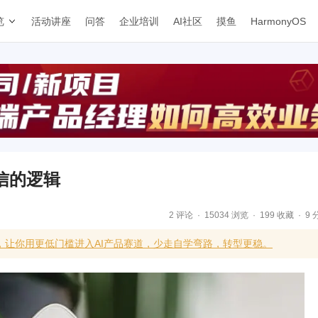
览
活动讲座
问答
企业培训
AI社区
摸鱼
HarmonyOS
信的逻辑
2 评论
15034 浏览
199 收藏
9 
，让你用更低门槛进入AI产品赛道，少走自学弯路，转型更稳。