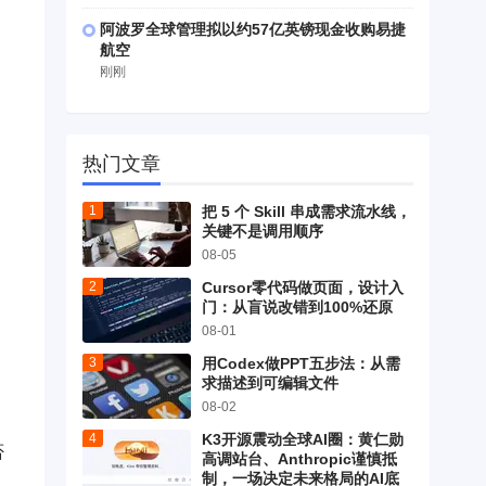
阿波罗全球管理拟以约57亿英镑现金收购易捷
航空
刚刚
热门文章
把 5 个 Skill 串成需求流水线，
关键不是调用顺序
08-05
Cursor零代码做页面，设计入
门：从盲说改错到100%还原
08-01
用Codex做PPT五步法：从需
求描述到可编辑文件
08-02
K3开源震动全球AI圈：黄仁勋
否
高调站台、Anthropic谨慎抵
制，一场决定未来格局的AI底