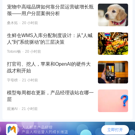
宠物中高端品牌如何靠分层运营破增长瓶
颈——用户分层案例分析
桑木拓
20 小时前
生鲜仓WMS入库分配制度设计：从”人喊
人”到”系统驱动”的三层决策
Totoro畅
20 小时前
打官司、挖人，苹果和OpenAI的硬件大
战才刚开始
字母榜
21 小时前
模型每周都在更新，产品经理该站在哪一
层
观澜AI
21 小时前
©2026 - 人人都是产品经理