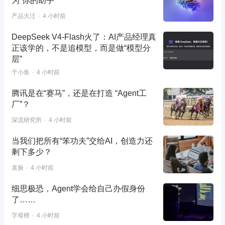
为”你的助手
产品大汪
4 小时前
DeepSeek V4-Flash火了：AI产品经理真
正该学的，不是追模型，而是做“模型分
层”
于小鱼
4 小时前
腾讯是在“赛马”，还是在打造 “Agent工
厂”？
深流研究所
4 小时前
当我们把所有“笨功夫”交给AI，创造力还
剩下多少？
袁振
4 小时前
细思极恐，Agent学会给自己办假身份
了……
字母榜
4 小时前