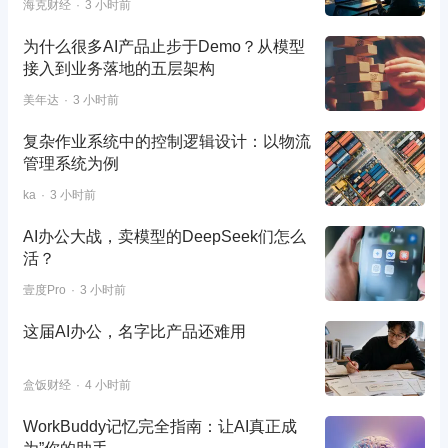
海克财经
3 小时前
为什么很多AI产品止步于Demo？从模型
接入到业务落地的五层架构
美年达
3 小时前
复杂作业系统中的控制逻辑设计：以物流
管理系统为例
ka
3 小时前
AI办公大战，卖模型的DeepSeek们怎么
活？
壹度Pro
3 小时前
这届AI办公，名字比产品还难用
盒饭财经
4 小时前
WorkBuddy记忆完全指南：让AI真正成