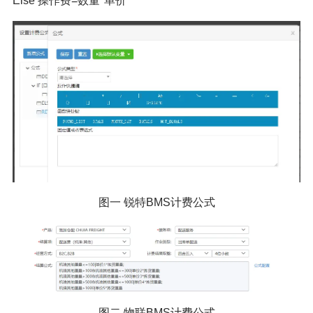
Else 操作费=数量*单价
图一 锐特BMS计费公式
图二 物联BMS计费公式