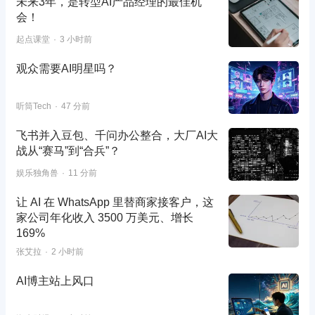
未来3年，是转型AI产品经理的最佳机
会！
起点课堂
3 小时前
观众需要AI明星吗？
听筒Tech
47 分前
飞书并入豆包、千问办公整合，大厂AI大
战从“赛马”到“合兵”？
娱乐独角兽
11 分前
让 AI 在 WhatsApp 里替商家接客户，这
家公司年化收入 3500 万美元、增长
169%
张艾拉
2 小时前
AI博主站上风口