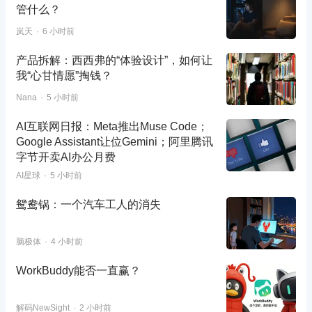
管什么？
岚天
6 小时前
产品拆解：西西弗的“体验设计”，如何让
我“心甘情愿”掏钱？
Nana
5 小时前
AI互联网日报：Meta推出Muse Code；
Google Assistant让位Gemini；阿里腾讯
字节开卖AI办公月费
AI星球
5 小时前
鸳鸯锅：一个汽车工人的消失
脑极体
4 小时前
WorkBuddy能否一直赢？
解码NewSight
2 小时前