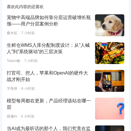
喜欢此内容的还喜欢
宠物中高端品牌如何靠分层运营破增长瓶
颈——用户分层案例分析
桑木拓
7 小时前
生鲜仓WMS入库分配制度设计：从”人喊
人”到”系统驱动”的三层决策
Totoro畅
7 小时前
打官司、挖人，苹果和OpenAI的硬件大
战才刚开始
字母榜
6 小时前
模型每周都在更新，产品经理该站在哪一
层
观澜AI
6 小时前
当AI成为最听话的那个人，我们究竟在监