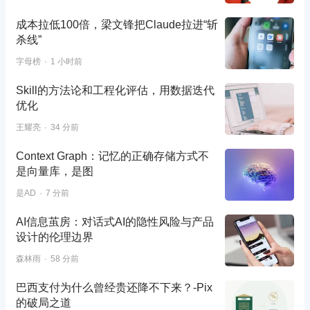
成本拉低100倍，梁文锋把Claude拉进“斩
杀线”
字母榜
1 小时前
Skill的方法论和工程化评估，用数据迭代
优化
王耀亮
34 分前
Context Graph：记忆的正确存储方式不
是向量库，是图
是AD
7 分前
AI信息茧房：对话式AI的隐性风险与产品
设计的伦理边界
森林雨
58 分前
巴西支付为什么曾经贵还降不下来？-Pix
的破局之道