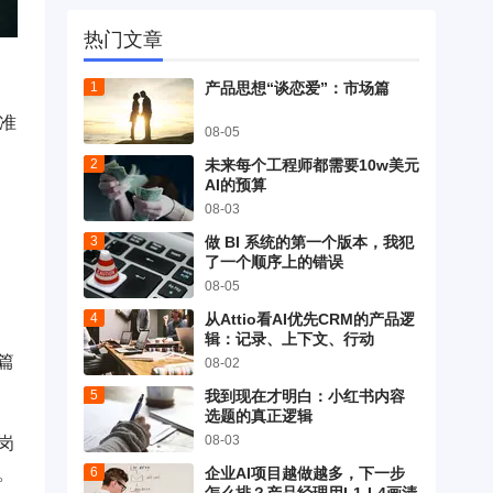
热门文章
产品思想“谈恋爱”：市场篇
准
08-05
未来每个工程师都需要10w美元
AI的预算
08-03
做 BI 系统的第一个版本，我犯
了一个顺序上的错误
08-05
从Attio看AI优先CRM的产品逻
辑：记录、上下文、行动
篇
08-02
我到现在才明白：小红书内容
选题的真正逻辑
08-03
岗
。
企业AI项目越做越多，下一步