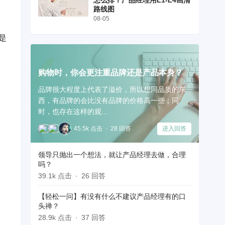
怎么排？产品经理用L1-L4画清
路线图
08-05
是
购物时，你会更注重品牌还是产品本身？
品牌很大程度上代表了溢价，所以想同品质的东
西，有品牌的会比没有品牌的价格高一些；同
时，也存在这样的观...
45.5k 点击
28 回答
进入回答
领导只抛出一个想法，就让产品经理去做，合理
吗？
39.1k 点击
26 回答
【轻松一问】有没有什么不建议产品经理有的口
头禅？
28.9k 点击
37 回答