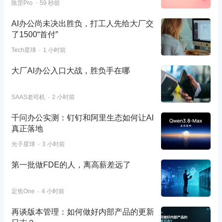
陈罡Pro
59 秒前
AI办公尚未决出胜负，打工人先给大厂交
了1500“首付”
Tech星球
1 小时前
大厂AI办公入口大战，胜负手在哪
SAAS老司机
2 小时前
千问办公实测：钉钉和阿里生态如何让AI
真正落地
光子星球
3 小时前
第一批做FDE的人，离高薪差远了
定焦One
4 小时前
再谈版本管理：如何做好内部产品的更新