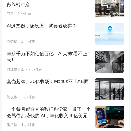
做终端生意
刀客
2 小时前
AI浏览器，还没火，就要被放弃？
克劳锐
2 小时前
年薪千万不如估值百亿，AI大神“看不上”
大厂
财经故事荟
2 小时前
套壳起家、20亿收场：Manus不止AB面
脑极体
2 小时前
一个每月都透支的数据科学家，做了一个
会骂你乱花钱的 AI，年化收入 4 亿美元
张艾拉
1 小时前