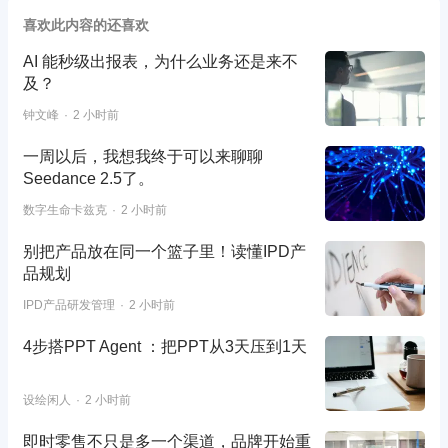
喜欢此内容的还喜欢
AI 能秒级出报表，为什么业务还是来不
及？
钟文峰
2 小时前
一周以后，我想我终于可以来聊聊
Seedance 2.5了。
数字生命卡兹克
2 小时前
别把产品放在同一个篮子里！读懂IPD产
品规划
IPD产品研发管理
2 小时前
4步搭PPT Agent ：把PPT从3天压到1天
设绘闲人
2 小时前
即时零售不只是多一个渠道，品牌开始重