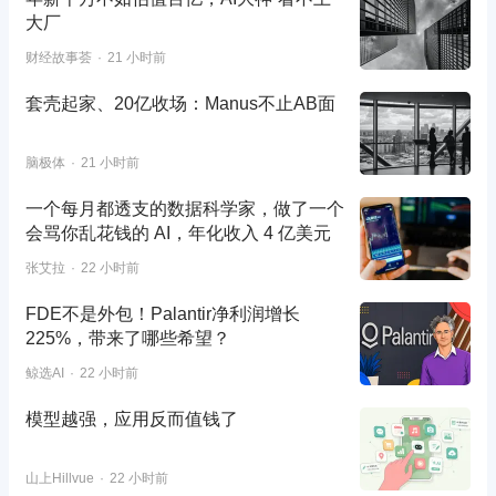
大厂
财经故事荟
21 小时前
套壳起家、20亿收场：Manus不止AB面
脑极体
21 小时前
一个每月都透支的数据科学家，做了一个
会骂你乱花钱的 AI，年化收入 4 亿美元
张艾拉
22 小时前
FDE不是外包！Palantir净利润增长
225%，带来了哪些希望？
鲸选AI
22 小时前
模型越强，应用反而值钱了
山上Hillvue
22 小时前