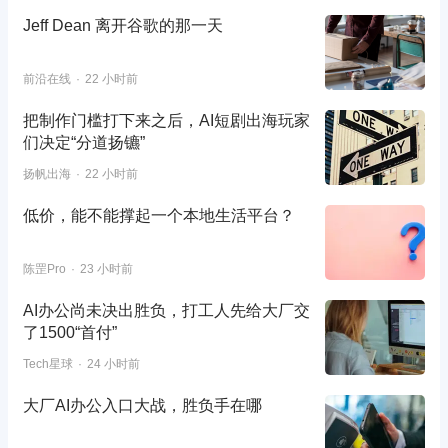
Jeff Dean 离开谷歌的那一天
前沿在线
22 小时前
把制作门槛打下来之后，AI短剧出海玩家
们决定“分道扬镳”
扬帆出海
22 小时前
低价，能不能撑起一个本地生活平台？
陈罡Pro
23 小时前
AI办公尚未决出胜负，打工人先给大厂交
了1500“首付”
Tech星球
24 小时前
大厂AI办公入口大战，胜负手在哪