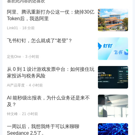
喜欢此内容的还喜欢
阿里、腾讯重新打办公这一仗：烧掉30亿
Token后，我选阿里
Link01
18 分前
飞书钉钉，怎么就成了“老登”？
定焦One
3 小时前
从 0 到 1 设计游戏发票中台：如何接住玩
家投诉与税务风险
AI产品零度
4 小时前
AI 能秒级出报表，为什么业务还是来不
及？
钟文峰
21 小时前
一周以后，我想我终于可以来聊聊
Seedance 2.5了。