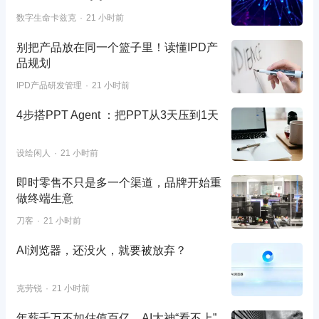
数字生命卡兹克
21 小时前
别把产品放在同一个篮子里！读懂IPD产
品规划
IPD产品研发管理
21 小时前
4步搭PPT Agent ：把PPT从3天压到1天
设绘闲人
21 小时前
即时零售不只是多一个渠道，品牌开始重
做终端生意
刀客
21 小时前
AI浏览器，还没火，就要被放弃？
克劳锐
21 小时前
年薪千万不如估值百亿，AI大神“看不上”