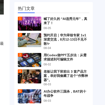
热门文章
喊了好久的 “AI选秀元年”，真
来了！
08-05
预约开启｜华为审核专家 1v1
深度交流，8月12-13日不见不
事最
散✨
08-04
用Codex做PPT五步法：从需
求描述到可编辑文件
08-02
老板让我下班前出 3 套产品方
案，幸好我偷藏了这个“作弊神
器”。
08-03
润
AI办公软件三国杀，BAT的十
年战争
08-03