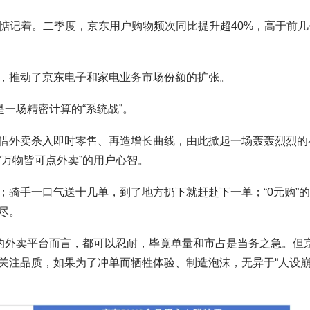
惦记着。二季度，京东用户购物频次同比提升超40%，高于前几
，推动了京东电子和家电业务市场份额的扩张。
是一场精密计算的“系统战”。
借外卖杀入即时零售、再造增长曲线，由此掀起一场轰轰烈烈的
万物皆可点外卖”的用户心智。
；骑手一口气送十几单，到了地方扔下就赶赴下一单；“0元购”
尽。
守的外卖平台而言，都可以忍耐，毕竟单量和市占是当务之急。但
关注品质，如果为了冲单而牺牲体验、制造泡沫，无异于“人设