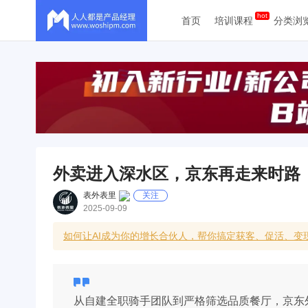
首页
培训课程
分类浏
外卖进入深水区，京东再走来时路
表外表里
关注
2025-09-09
如何让AI成为你的增长合伙人，帮你搞定获客、促活、变现
从自建全职骑手团队到严格筛选品质餐厅，京东